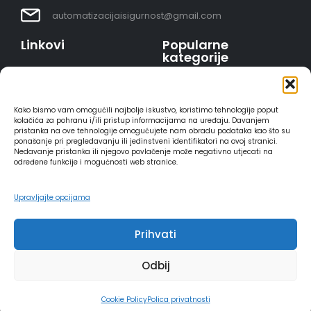
automatizacijaisigurnost@gmail.com
Linkovi
Popularne
kategorije
Uvjeti prodaje
Video nadzor - kompleti
Polica privatnosti
Portafoni
Sigurno plaćanje
Kako bismo vam omogućili najbolje iskustvo, koristimo tehnologije poput
AJAX alarmi
karticama
kolačića za pohranu i/ili pristup informacijama na uređaju. Davanjem
pristanka na ove tehnologije omogućujete nam obradu podataka kao što su
HIKVISION portafoni
Dostava
ponašanje pri pregledavanju ili jedinstveni identifikatori na ovoj stranici.
REOLINK kamere
Načini plaćanja
Nedavanje pristanka ili njegovo povlačenje može negativno utjecati na
određene funkcije i mogućnosti web stranice.
DVC portafoni
Raskid ugovora
Upravljajte opcijama
Prihvati
2025 - Automatizacija i sigurnost
Odbij
INSERTIOWEB
Cookie Policy
Polica privatnosti