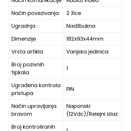
Način komunikacije
Audio/Video
Način povezivanja
2 žice
Ugradnja
Nadžbukna
Dimenzije
182x93x44mm
Vrsta artikla
Vanjska jedinica
Broj pozivnih
1
tipkala
Ugrađena kontrola
PIN
pristupa
Način upravljanja
Naponski
bravom
(12Vdc)/Relejni izlaz
Broj kontroliranih
1