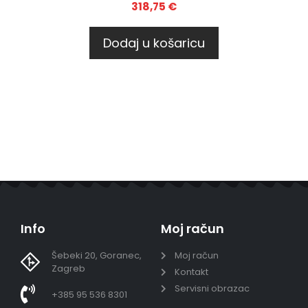
318,75
€
Dodaj u košaricu
Info
Moj račun
Šebeki 20, Goranec,
Moj račun
Zagreb
Kontakt
Servisni obrazac
+385 95 536 8301