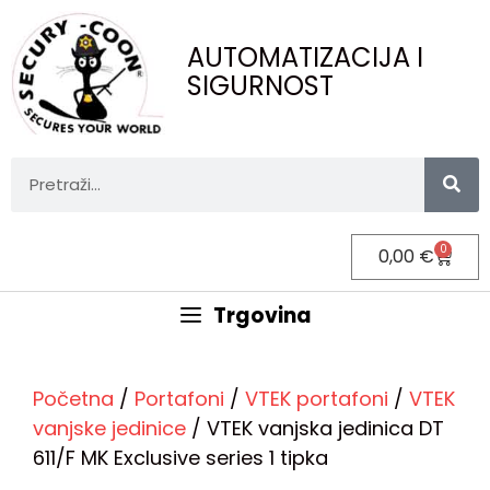
AUTOMATIZACIJA I
SIGURNOST
0
0,00
€
Trgovina
Početna
/
Portafoni
/
VTEK portafoni
/
VTEK
vanjske jedinice
/ VTEK vanjska jedinica DT
611/F MK Exclusive series 1 tipka