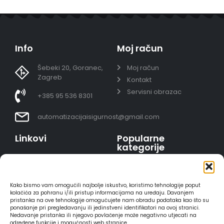
Info
Moj račun
Šebeki 20, Goranec,
Moj račun
Zagreb
Kontakt
Servisni obrazac
+385 95 536 8301
automatizacijaisigurnost@gmail.com
Linkovi
Popularne
kategorije
Uvjeti prodaje
Video nadzor - kompleti
Polica privatnosti
Portafoni
Sigurno plaćanje
Kako bismo vam omogućili najbolje iskustvo, koristimo tehnologije poput
AJAX alarmi
karticama
kolačića za pohranu i/ili pristup informacijama na uređaju. Davanjem
pristanka na ove tehnologije omogućujete nam obradu podataka kao što su
HIKVISION portafoni
Dostava
ponašanje pri pregledavanju ili jedinstveni identifikatori na ovoj stranici.
REOLINK kamere
Načini plaćanja
Nedavanje pristanka ili njegovo povlačenje može negativno utjecati na
određene funkcije i mogućnosti web stranice.