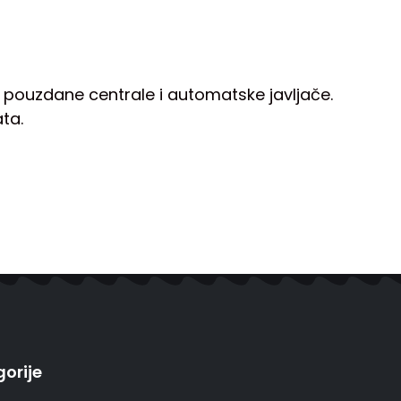
z pouzdane centrale i automatske javljače.
ata.
orije