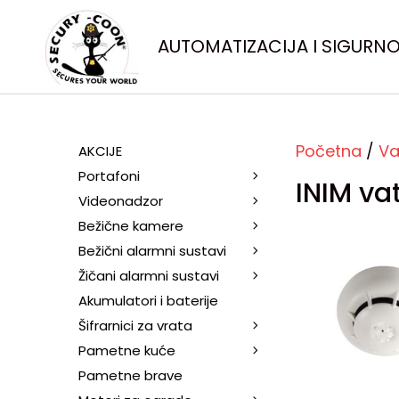
AUTOMATIZACIJA I SIGURN
Početna
/
Va
AKCIJE
Portafoni
INIM va
Videonadzor
Bežične kamere
Bežični alarmni sustavi
Žičani alarmni sustavi
Akumulatori i baterije
Šifrarnici za vrata
Pametne kuće
Pametne brave