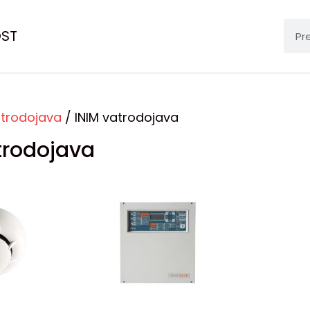
OST
trodojava
/ INIM vatrodojava
trodojava