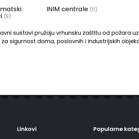
omatski
INIM centrale
(11)
či
(9)
javni sustavi pružaju vrhunsku zaštitu od požara u
u za sigurnost doma, poslovnih i industrijskih objek
Linkovi
Popularne kateg