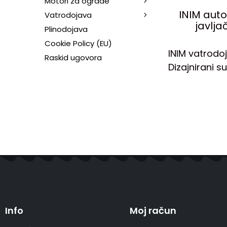
Motori za ograde
INIM aut
Vatrodojava
javlja
Plinodojava
Cookie Policy (EU)
INIM vatrodo
Raskid ugovora
Dizajnirani s
Info
Moj račun