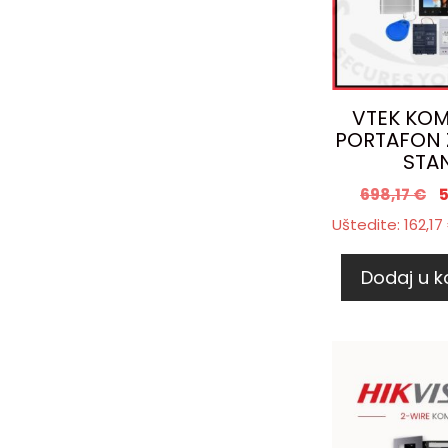
VTEK KOM
PORTAFON Z
STA
698,17
€
Uštedite:
162,17
Dodaj u k