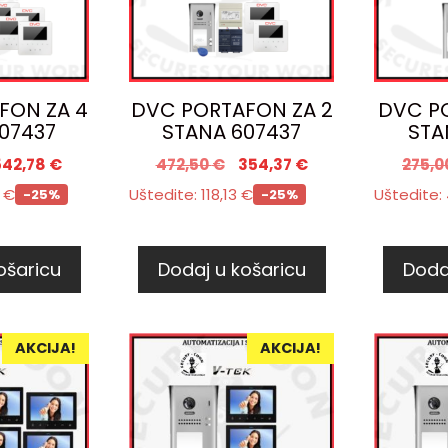
FON ZA 4
DVC PORTAFON ZA 2
DVC PO
07437
STANA 607437
STA
542,78
€
472,50
€
354,37
€
275,0
2
€
Uštedite:
118,13
€
Uštedite:
-25%
-25%
ošaricu
Dodaj u košaricu
Doda
AKCIJA!
AKCIJA!