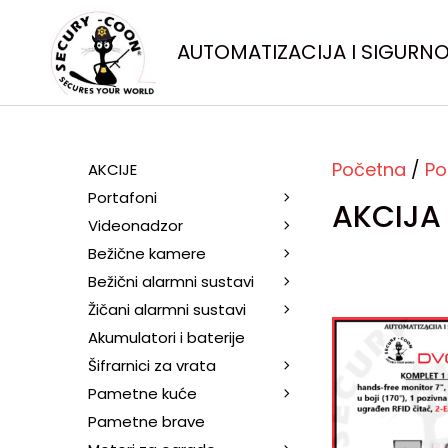
AUTOMATIZACIJA I SIGURN
Početna
/
Po
AKCIJE
Portafoni
AKCIJA
Videonadzor
Bežične kamere
Bežični alarmni sustavi
Žičani alarmni sustavi
Akumulatori i baterije
Šifrarnici za vrata
Pametne kuće
Pametne brave