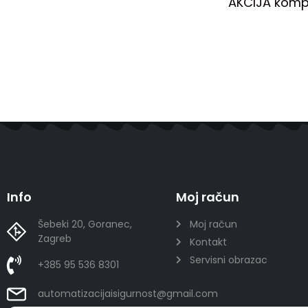
AKCIJA kompl
Info
Moj račun
Šebeki 20, Goranec,
Moj račun
Zagreb
Kontakt
Servisni obrazac
+385 95 536 8301
automatizacijaisigurnost@gmail.com