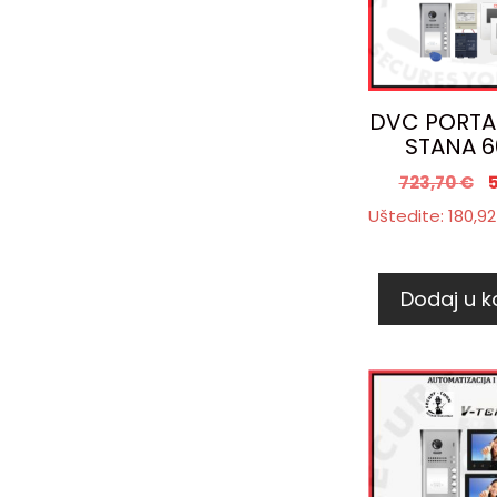
DVC PORTA
STANA 6
723,70
€
Uštedite:
180,9
Dodaj u k