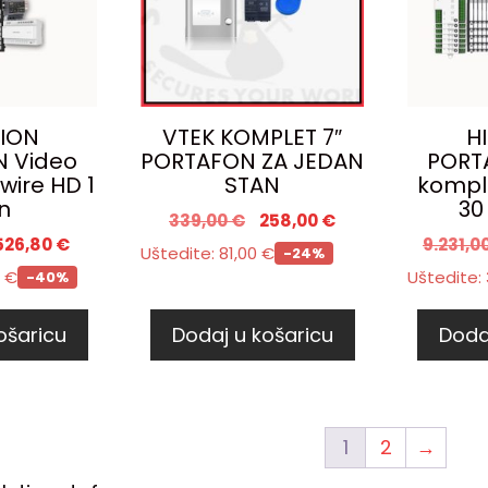
SION
VTEK KOMPLET 7″
H
 Video
PORTAFON ZA JEDAN
PORT
wire HD 1
STAN
kompl
n
30
339,00
€
258,00
€
526,80
€
9.231,0
Uštedite:
81,00
€
-24%
0
€
Uštedite:
-40%
ošaricu
Dodaj u košaricu
Doda
1
2
→