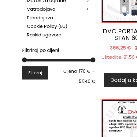
Motori za ograde
Vatrodojava
Plinodojava
Cookie Policy (EU)
DVC PORTA
Raskid ugovora
STAN 6
366,25
€
Filtriraj po cijeni
Uštedite:
91,56
Cijena:
170 €
—
Filtriraj
Dodaj u k
5.540 €