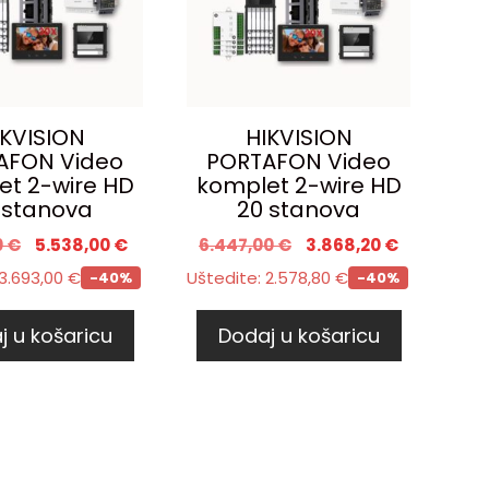
IKVISION
HIKVISION
AFON Video
PORTAFON Video
et 2-wire HD
komplet 2-wire HD
 stanova
20 stanova
0
€
5.538,00
€
6.447,00
€
3.868,20
€
3.693,00
€
Uštedite:
2.578,80
€
-40%
-40%
j u košaricu
Dodaj u košaricu