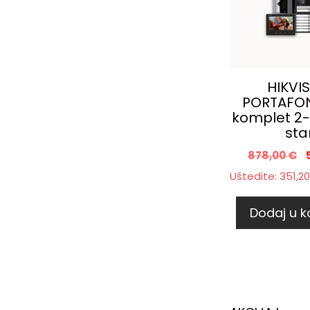
HIKVI
PORTAFON
komplet 2-
sta
878,00
€
Uštedite:
351,2
Dodaj u k