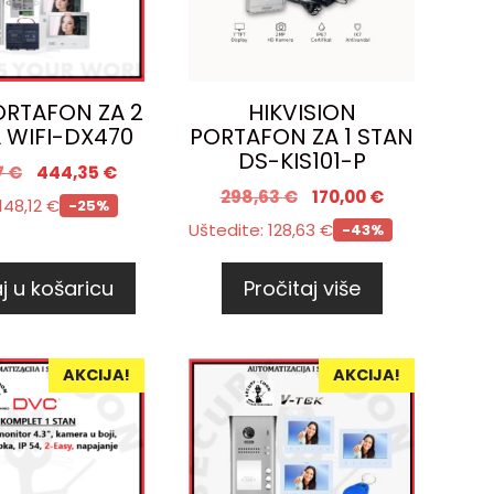
RTAFON ZA 2
HIKVISION
 WIFI-DX470
PORTAFON ZA 1 STAN
DS-KIS101-P
7
€
444,35
€
298,63
€
170,00
€
148,12
€
-25%
Uštedite:
128,63
€
-43%
j u košaricu
Pročitaj više
AKCIJA!
AKCIJA!