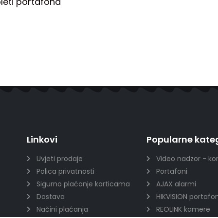
eti portafona
Linkovi
Popularne kateg
Uvjeti prodaje
Video nadzor - ko
Polica privatnosti
Portafoni
Sigurno plaćanje karticama
AJAX alarmi
Dostava
HIKVISION portafon
Načini plaćanja
REOLINK kamere