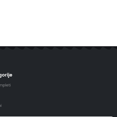
orije
mpleti
i