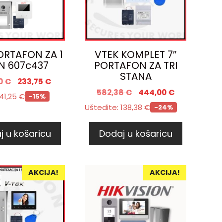
RTAFON ZA 1
VTEK KOMPLET 7″
N 607c437
PORTAFON ZA TRI
STANA
0
€
233,75
€
582,38
€
444,00
€
41,25
€
-15%
Uštedite:
138,38
€
-24%
j u košaricu
Dodaj u košaricu
AKCIJA!
AKCIJA!