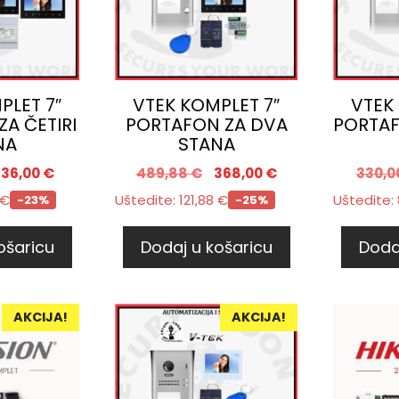
PLET 7″
VTEK KOMPLET 7″
VTEK
A ČETIRI
PORTAFON ZA DVA
PORTAF
NA
STANA
536,00
€
489,88
€
368,00
€
330,0
€
Uštedite:
121,88
€
Uštedite:
-23%
-25%
ošaricu
Dodaj u košaricu
Doda
AKCIJA!
AKCIJA!