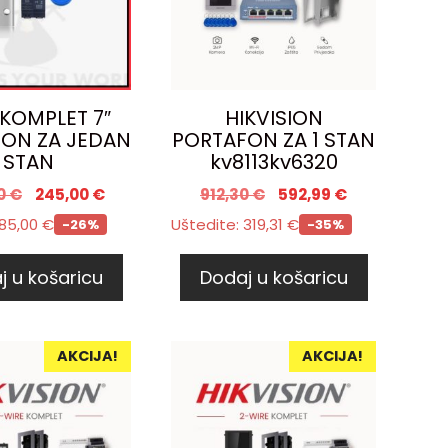
 KOMPLET 7″
HIKVISION
ON ZA JEDAN
PORTAFON ZA 1 STAN
STAN
kv8113kv6320
0
€
245,00
€
912,30
€
592,99
€
85,00
€
Uštedite:
319,31
€
-26%
-35%
j u košaricu
Dodaj u košaricu
AKCIJA!
AKCIJA!