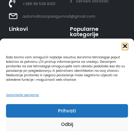
Servisni obrazac
+385 95 536 8301
automatizacijaisigurnost@gmail.com
Linkovi
Popularne
kategorije
Uvjeti prodaje
Video nadzor - kompleti
Polica privatnosti
Portafoni
Sigurno plaćanje
Kako bismo vam omogućili najbolje iskustvo, koristimo tehnologije poput
AJAX alarmi
karticama
kolačića za pohranu i/ili pristup informacijama na uređaju. Davanjem
pristanka na ove tehnologije omogućujete nam obradu podataka kao što su
HIKVISION portafoni
Dostava
ponašanje pri pregledavanju ili jedinstveni identifikatori na ovoj stranici.
REOLINK kamere
Načini plaćanja
Nedavanje pristanka ili njegovo povlačenje može negativno utjecati na
određene funkcije i mogućnosti web stranice.
DVC portafoni
Raskid ugovora
Upravljajte opcijama
Prihvati
2025 - Automatizacija i sigurnost
Odbij