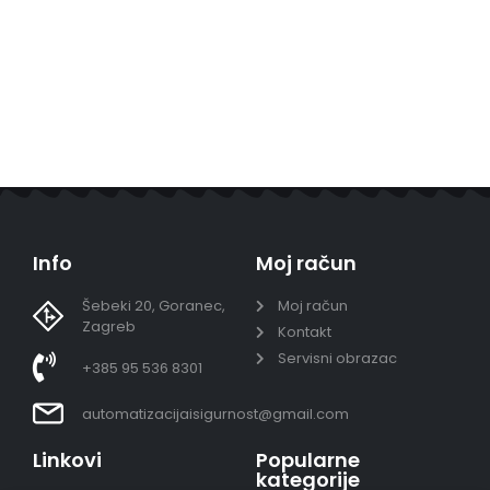
Info
Moj račun
Šebeki 20, Goranec,
Moj račun
Zagreb
Kontakt
Servisni obrazac
+385 95 536 8301
automatizacijaisigurnost@gmail.com
Linkovi
Popularne
kategorije