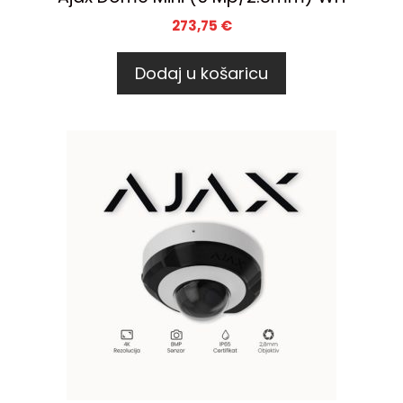
273,75
€
Dodaj u košaricu