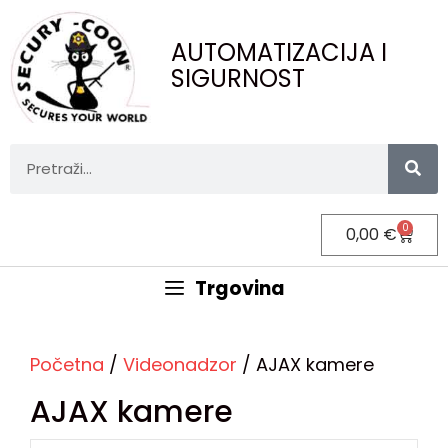
AUTOMATIZACIJA I
SIGURNOST
0
0,00
€
Trgovina
Početna
/
Videonadzor
/ AJAX kamere
AJAX kamere