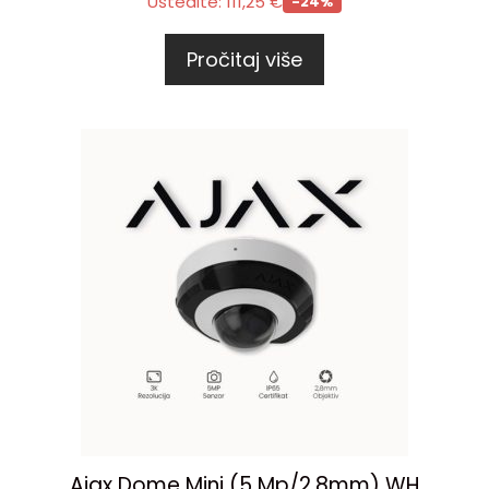
Uštedite:
111,25
€
-24%
Pročitaj više
Ajax Dome Mini (5 Mp/2.8mm) WH