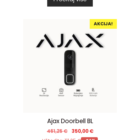
AKCIJA!
Ajax Doorbell BL
461,25
€
350,00
€