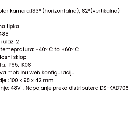
olor kamera,133° (horizontalno), 82°(vertikalno)
na tipka
485
 ulaz: 2
temepratura: -40° C to +60° C
tlosni sklop
ta: IP65, IK08
va mobilnu web konfiguraciju
ije : 100 x 98 x 42 mm
nje: 48V，Napajanje preko distributera DS-KAD7060