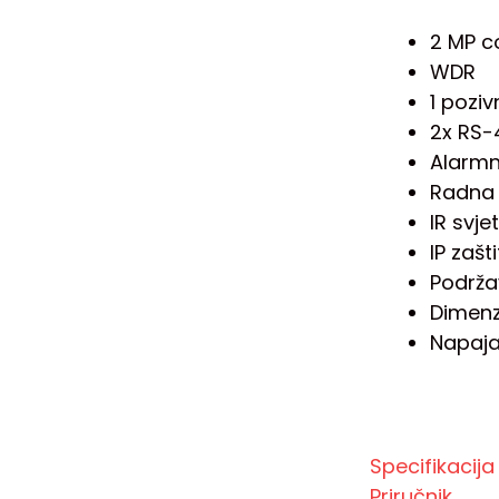
2 MP c
WDR
1 poziv
2x RS-
Alarmni
Radna 
IR svje
IP zašti
Podrža
Dimenz
Napaja
Specifikacija
Priručnik