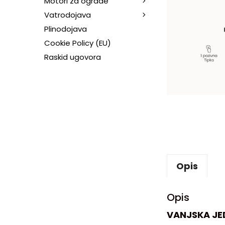
Motori za ograde
Vatrodojava
Plinodojava
Cookie Policy (EU)
Raskid ugovora
Opis
Opis
VANJSKA JE