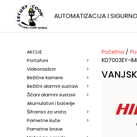
AUTOMATIZACIJA I SIGURN
Početna
/
Po
AKCIJE
KD7003EY-IM
Portafoni
Videonadzor
VANJSK
Bežične kamere
Bežični alarmni sustavi
Žičani alarmni sustavi
Akumulatori i baterije
Šifrarnici za vrata
Pametne kuće
Pametne brave