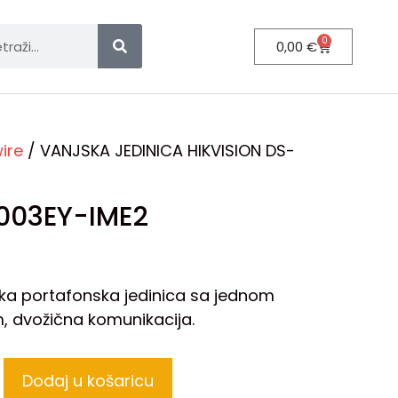
0
0,00
€
ire
/ VANJSKA JEDINICA HIKVISION DS-
003EY-IME2
ka portafonska jedinica sa jednom
, dvožična komunikacija.
Dodaj u košaricu