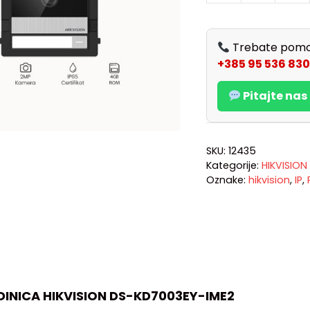
Trebate pomo
+385 95 536 830
Pitajte na
SKU:
12435
Kategorije:
HIKVISION
Oznake:
hikvision
,
IP
,
DINICA HIKVISION DS-KD7003EY-IME2