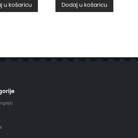
j u košaricu
Dodaj u košaricu
orije
mpleti
i