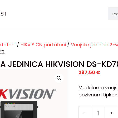
OST
rtafoni
/
HIKVISION portafoni
/
Vanjske jedinice 2-w
E2
A JEDINICA HIKVISION DS-KD7
287,50
€
Modularna vanjs
pozivnom tipkom
-
+