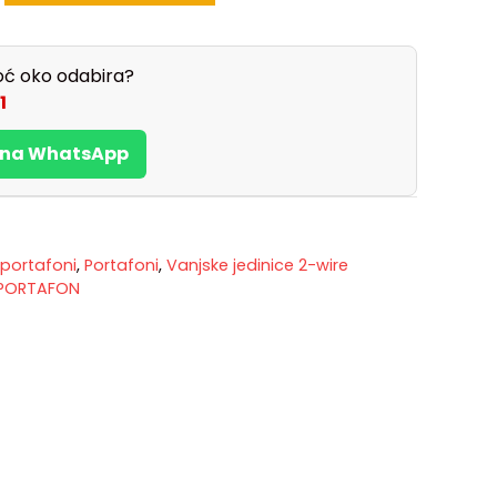
ć oko odabira?
1
s na WhatsApp
 portafoni
,
Portafoni
,
Vanjske jedinice 2-wire
PORTAFON