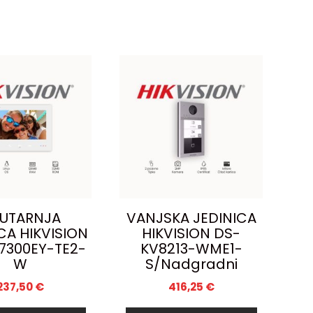
UTARNJA
VANJSKA JEDINICA
CA HIKVISION
HIKVISION DS-
7300EY-TE2-
KV8213-WME1-
W
S/Nadgradni
237,50
€
416,25
€