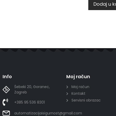
Dodaj u k
Info
Moj račun
Šebeki 20, Goranec,
Moj račun
Zagreb
Kontakt
Servisni obrazac
+385 95 536 8301
automatizacijaisigurnost@gmail.com