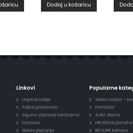
ošaricu
Dodaj u košaricu
Doda
Linkovi
Popularne kateg
Uvjeti prodaje
Video nadzor - ko
Polica privatnosti
Portafoni
Sigurno plaćanje karticama
AJAX alarmi
Dostava
HIKVISION portafon
Načini plaćanja
REOLINK kamere