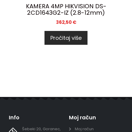
KAMERA 4MP HIKVISION DS-
2CD1643G2-IZ (2.8-12mm)
362,50
€
Pročitaj više
Info
Moj račun
Šebeki 20, Goranec,
Moj račun