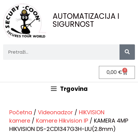
AUTOMATIZACIJA I
SIGURNOST
0
0,00
€
Trgovina
Početna
/
Videonadzor
/
HIKVISION
kamere
/
Kamere Hikvision IP
/ KAMERA 4MP
HIKVISION DS-2CD1347G3H-LIU(2.8mm)