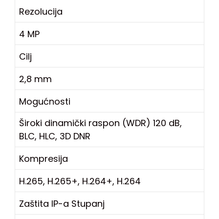
Rezolucija
4 MP
Cilj
2,8 mm
Mogućnosti
Široki dinamički raspon (WDR)
120 dB,
BLC, HLC, 3D DNR
Kompresija
H.265, H.265+, H.264+, H.264
Zaštita IP-a Stupanj