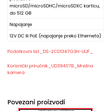
microSD/microSDHC/microSDXC karticu,
do 512 GB
Napajanje
12V DC ili PoE (napajanje preko Etherneta)
Podatkovni list_DS-2CD1347G3H-LIUF_
Korisnički priručnik_UD39407B_Mrežna
kamera
Povezani proizvodi