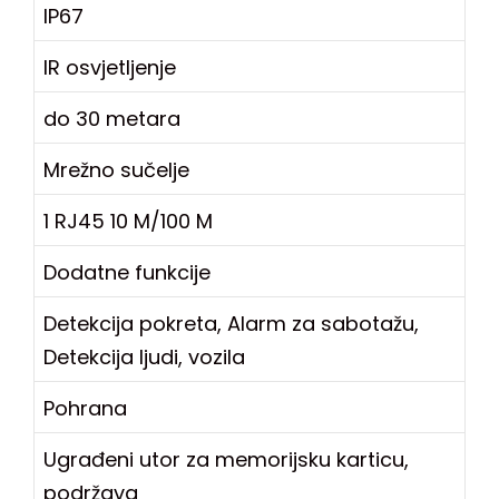
IP67
IR osvjetljenje
do 30 metara
Mrežno sučelje
1 RJ45 10 M/100 M
Dodatne funkcije
Detekcija pokreta, Alarm za sabotažu,
Detekcija ljudi, vozila
Pohrana
Ugrađeni utor za memorijsku karticu,
podržava