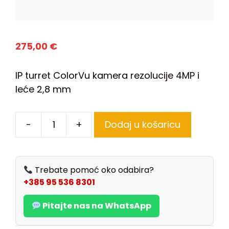
275,00
€
IP turret ColorVu kamera rezolucije 4MP i
leće 2,8 mm
-
+
Dodaj u košaricu
Trebate pomoć oko odabira?
+385 95 536 8301
Pitajte nas na WhatsApp