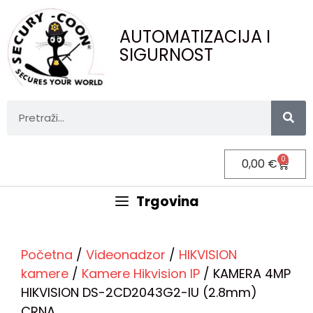
AUTOMATIZACIJA I
SIGURNOST
0
0,00
€
Trgovina
Početna
/
Videonadzor
/
HIKVISION
kamere
/
Kamere Hikvision IP
/ KAMERA 4MP
HIKVISION DS-2CD2043G2-IU (2.8mm)
CRNA