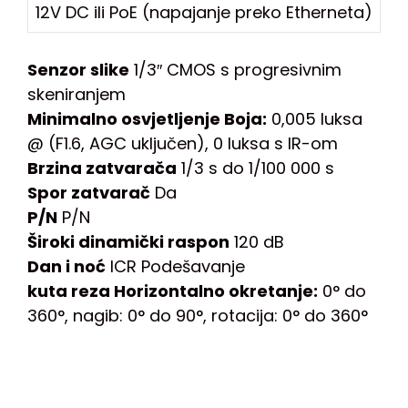
12V DC ili PoE (napajanje preko Etherneta)
Senzor slike
1/3″ CMOS s progresivnim
skeniranjem
Minimalno osvjetljenje Boja:
0,005 luksa
@ (F1.6, AGC uključen), 0 luksa s IR-om
Brzina zatvarača
1/3 s do 1/100 000 s
Spor zatvarač
Da
P/N
P/N
Široki dinamički raspon
120 dB
Dan i noć
ICR Podešavanje
kuta reza Horizontalno okretanje:
0° do
360°, nagib: 0° do 90°, rotacija: 0° do 360°