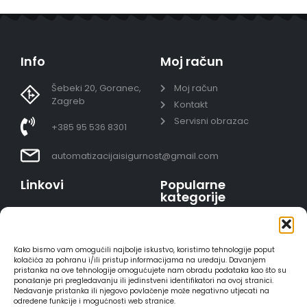
Info
Moj račun
Šebeki 20, Goranec,
Moj račun
Zagreb
Kontakt
Servisni obrazac
+385 95 536 8301
automatizacijaisigurnost@gmail.com
Linkovi
Popularne
kategorije
Uvjeti prodaje
Video nadzor - kompleti
Polica privatnosti
Portafoni
Sigurno plaćanje
Kako bismo vam omogućili najbolje iskustvo, koristimo tehnologije poput
AJAX alarmi
karticama
kolačića za pohranu i/ili pristup informacijama na uređaju. Davanjem
pristanka na ove tehnologije omogućujete nam obradu podataka kao što su
HIKVISION portafoni
Dostava
ponašanje pri pregledavanju ili jedinstveni identifikatori na ovoj stranici.
REOLINK kamere
Načini plaćanja
Nedavanje pristanka ili njegovo povlačenje može negativno utjecati na
određene funkcije i mogućnosti web stranice.
DVC portafoni
Raskid ugovora