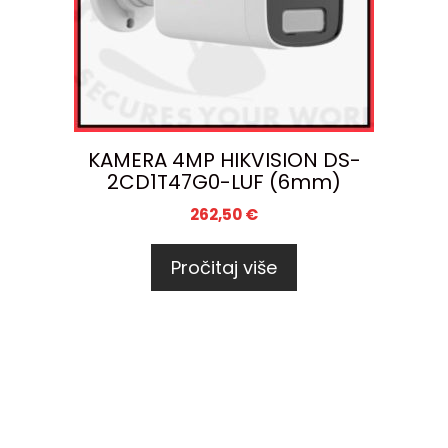
KAMERA 4MP HIKVISION DS-
2CD1T47G0-LUF (6mm)
262,50
€
Pročitaj više