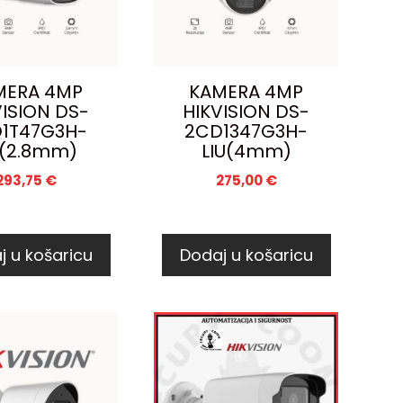
MERA 4MP
KAMERA 4MP
VISION DS-
HIKVISION DS-
1T47G3H-
2CD1347G3H-
U(2.8mm)
LIU(4mm)
293,75
€
275,00
€
j u košaricu
Dodaj u košaricu