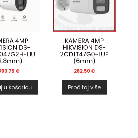
MERA 4MP
KAMERA 4MP
VISION DS-
HIKVISION DS-
047G2H-LIU
2CD1T47G0-LUF
2.8mm)
(6mm)
393,75
€
262,50
€
j u košaricu
Pročitaj više