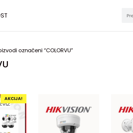
OST
oizvodi označeni “COLORVU”
VU
AKCIJA!