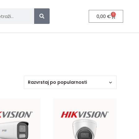
0
0,00
€