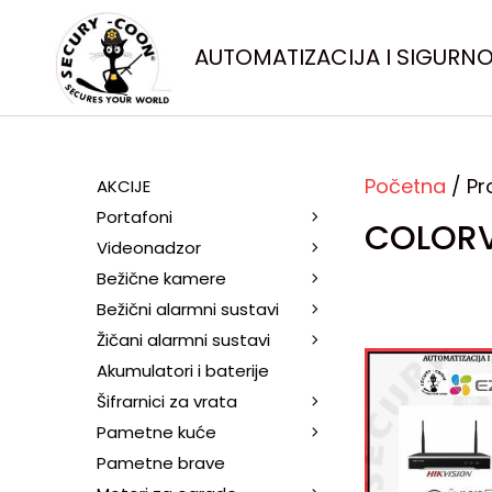
AUTOMATIZACIJA I SIGURN
Početna
/ Pr
AKCIJE
Portafoni
COLOR
Videonadzor
Bežične kamere
Bežični alarmni sustavi
Žičani alarmni sustavi
Akumulatori i baterije
Šifrarnici za vrata
Pametne kuće
Pametne brave