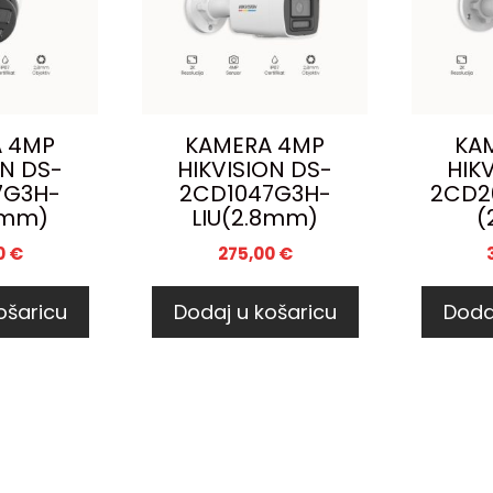
 4MP
KAMERA 4MP
KA
ON DS-
HIKVISION DS-
HIK
7G3H-
2CD1047G3H-
2CD2
8mm)
LIU(2.8mm)
(
0
€
275,00
€
ošaricu
Dodaj u košaricu
Doda