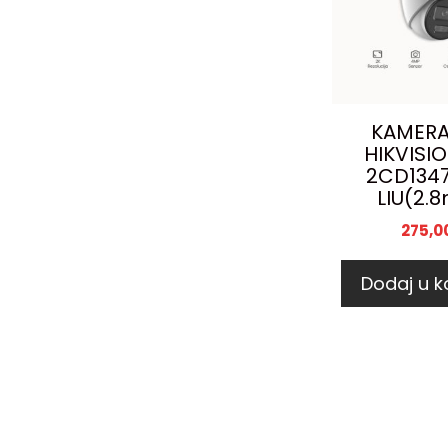
KAMERA
HIKVISI
2CD134
LIU(2.
275,0
Dodaj u k