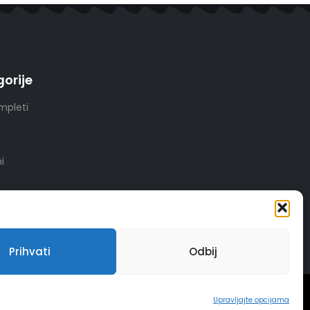
orije
mpleti
i
Prihvati
Odbij
INSERTIOWEB
Upravljajte opcijama