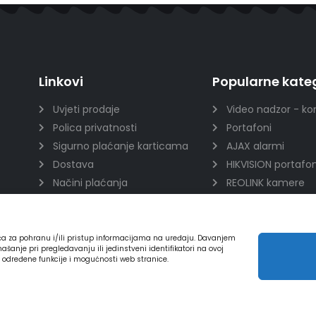
Linkovi
Popularne kateg
Uvjeti prodaje
Video nadzor - ko
Polica privatnosti
Portafoni
Sigurno plaćanje karticama
AJAX alarmi
Dostava
HIKVISION portafon
Načini plaćanja
REOLINK kamere
Raskid ugovora
DVC portafoni
ića za pohranu i/ili pristup informacijama na uređaju. Davanjem
nje pri pregledavanju ili jedinstveni identifikatori na ovoj
a određene funkcije i mogućnosti web stranice.