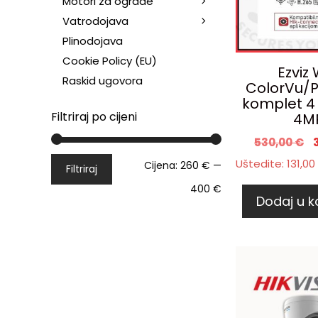
Motori za ograde
Vatrodojava
Plinodojava
Cookie Policy (EU)
Ezviz 
Raskid ugovora
ColorVu/P
komplet 4
Filtriraj po cijeni
4M
530,00
€
Uštedite:
131,00
Cijena:
260 €
—
Filtriraj
400 €
Dodaj u k