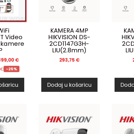
WiFi
KAMERA 4MP
KA
T Video
HIKVISION DS-
HIK
 kamere
2CD1147G3H-
2CD
P
LIU(2.8mm)
LI
399,00
€
293,75
€
€
-25%
ošaricu
Dodaj u košaricu
Doda