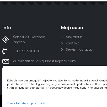
Info
Moj račun
Šebeki 20, Goranec,
Moj račun
Zagreb
Kontakt
Servisni obrazac
+385 95 536 8301
automatizacijaisigurnost@gmail.com
Kako bismo vam omogućili najbolje iskustvo, koristimo tehnologije poput kolač
pristanka na ove tehnologije omogućujete nam obradu podataka kao što su ponaša
stranici. Nedavanje pristanka ili njegovo povlačenje može negativno utjecati n
2025 - Automatizacija i sigurnost
Cookie Policy
Polica privatnosti