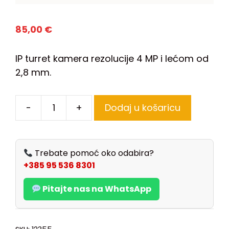
85,00
€
IP turret kamera rezolucije 4 MP i lećom od
2,8 mm.
-
+
Dodaj u košaricu
Trebate pomoć oko odabira?
+385 95 536 8301
Pitajte nas na WhatsApp