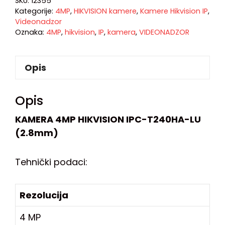
SKU:
12355
Kategorije:
4MP
,
HIKVISION kamere
,
Kamere Hikvision IP
,
Videonadzor
Oznaka:
4MP
,
hikvision
,
IP
,
kamera
,
VIDEONADZOR
Opis
Opis
KAMERA 4MP HIKVISION IPC-T240HA-LU
(2.8mm)
Tehnički podaci:
Rezolucija
4 MP