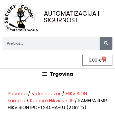
AUTOMATIZACIJA I
SIGURNOST
0
0,00
€
Trgovina
Početna
/
Videonadzor
/
HIKVISION
kamere
/
Kamere Hikvision IP
/ KAMERA 4MP
HIKVISION IPC-T240HA-LU (2.8mm)