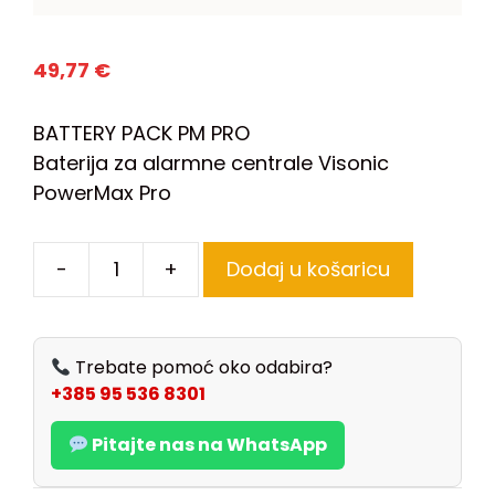
49,77
€
BATTERY PACK PM PRO
Baterija za alarmne centrale Visonic
PowerMax Pro
-
+
Dodaj u košaricu
Trebate pomoć oko odabira?
+385 95 536 8301
Pitajte nas na WhatsApp