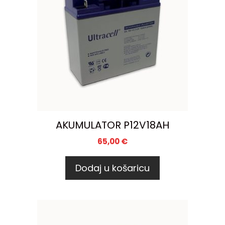
AKUMULATOR P12V18AH
65,00
€
Dodaj u košaricu