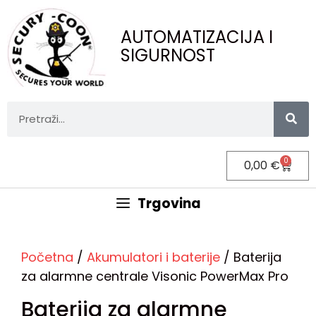
AUTOMATIZACIJA I
SIGURNOST
0
0,00
€
Trgovina
Početna
/
Akumulatori i baterije
/ Baterija
za alarmne centrale Visonic PowerMax Pro
Baterija za alarmne