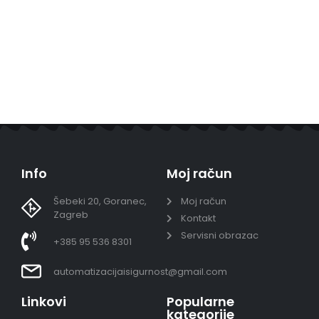
Info
Moj račun
Šebeki 20, Goranec,
Moj račun
Zagreb
Kontakt
Servisni obrazac
+385 95 536 8301
automatizacijaisigurnost@gmail.com
Linkovi
Popularne
kategorije