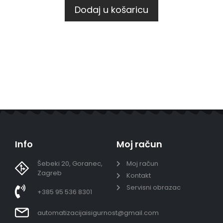
Dodaj u košaricu
Info
Moj račun
Šebeki 20, Goranec,
Moj račun
Zagreb
Kontakt
Servisni obrazac
+385 95 536 8301
automatizacijaisigurnost@gmail.com