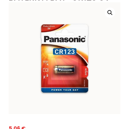
5,06
€