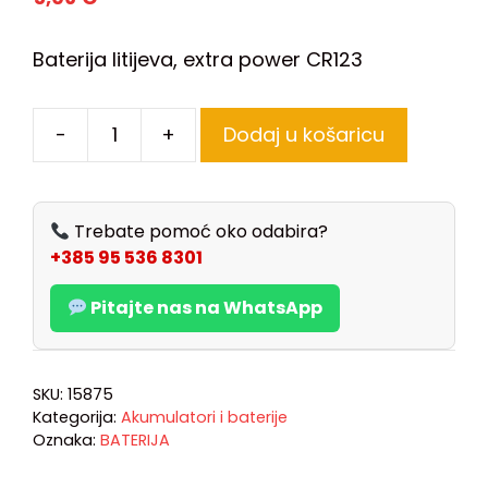
Baterija litijeva, extra power CR123
-
+
Dodaj u košaricu
Trebate pomoć oko odabira?
+385 95 536 8301
Pitajte nas na WhatsApp
SKU:
15875
Kategorija:
Akumulatori i baterije
Oznaka:
BATERIJA