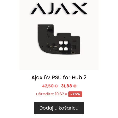
Ajax 6V PSU for Hub 2
42,50
€
31,88
€
Uštedite:
10,62
€
-25%
Dodaj u košaricu