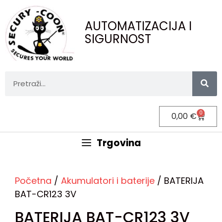
AUTOMATIZACIJA I
SIGURNOST
0
0,00
€
Trgovina
Početna
/
Akumulatori i baterije
/ BATERIJA
BAT-CR123 3V
BATERIJA BAT-CR123 3V