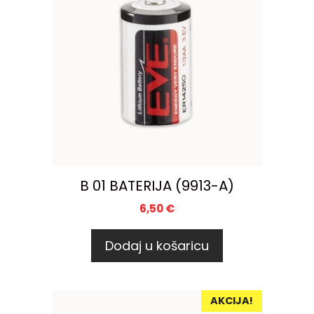
B 01 BATERIJA (9913-A)
6,50
€
Dodaj u košaricu
AKCIJA!