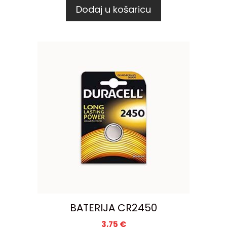
Dodaj u košaricu
BATERIJA CR2450
3,75
€