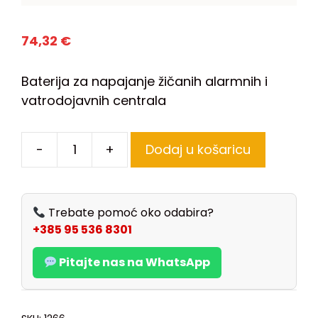
74,32
€
Baterija za napajanje žičanih alarmnih i
vatrodojavnih centrala
-
+
Dodaj u košaricu
Trebate pomoć oko odabira?
+385 95 536 8301
Pitajte nas na WhatsApp