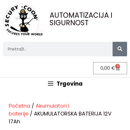
AUTOMATIZACIJA I
SIGURNOST
0
0,00
€
Trgovina
Početna
/
Akumulatori i
baterije
/ AKUMULATORSKA BATERIJA 12V
17Ah