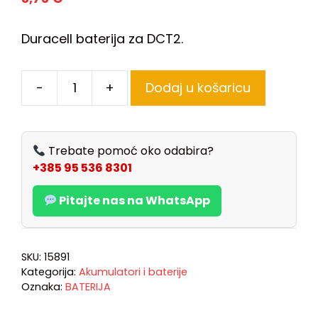
Duracell baterija za DCT2.
-
+
Dodaj u košaricu
Trebate pomoć oko odabira?
+385 95 536 8301
Pitajte nas na WhatsApp
SKU:
15891
Kategorija:
Akumulatori i baterije
Oznaka:
BATERIJA