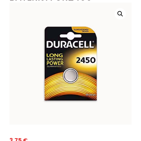
3,75
€