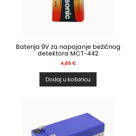
Baterija 9V za napajanje bežičnog
detektora MCT-442
4,65
€
Dodaj u košaricu