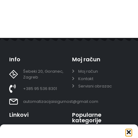
Info
Moj račun
Šebeki 20, Goranec,
Moj račun
Zagreb
Kontakt
Servisni obrazac
+385 95 536 8301
automatizacijaisigurnost@gmail.com
Linkovi
Popularne
kategorije
Uvjeti prodaje
Video nadzor - kompleti
Polica privatnosti