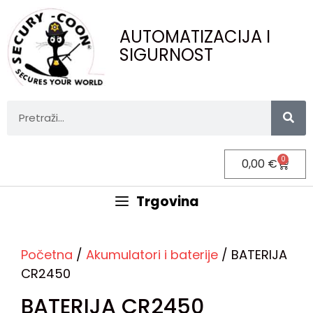
AUTOMATIZACIJA I
SIGURNOST
0
0,00
€
Trgovina
Početna
/
Akumulatori i baterije
/ BATERIJA
CR2450
BATERIJA CR2450