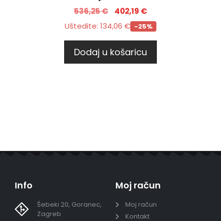
536,25
€
402,19
€
Uštedite:
134,06
€
-25%
Dodaj u košaricu
Info
Moj račun
Šebeki 20, Goranec,
Moj račun
Zagreb
Kontakt