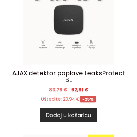
AJAX detektor poplave LeaksProtect
BL
83,75
€
62,81
€
Uštedite:
20,94
€
-25%
Dodaj u košaricu