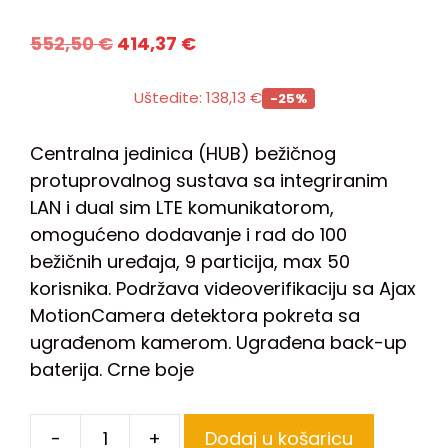
552,50
€
414,37
€
Uštedite:
138,13
€
-25%
Centralna jedinica (HUB) bežičnog
protuprovalnog sustava sa integriranim
LAN i dual sim LTE komunikatorom,
omogućeno dodavanje i rad do 100
bežičnih uređaja, 9 particija, max 50
korisnika. Podržava videoverifikaciju sa Ajax
MotionCamera detektora pokreta sa
ugrađenom kamerom. Ugrađena back-up
baterija. Crne boje
-
+
Dodaj u košaricu