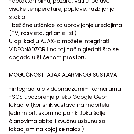
-detektori plina, požara, vatre, pojave
visoke temperature, poplave, razbijanja
stakla
-bežične utičnice za upravljanje uređajima
(TV, rasvjeta, grijanje i sl.)
U aplikaciju AJAX-a možete integrirati
VIDEONADZOR i na taj način gledati što se
događa u štićenom prostoru.
MOGUĆNOSTI AJAX ALARMNOG SUSTAVA
-integracija s videonadzornim kamerama
-SOS upozorenje preko Google Geo-
lokacije (korisnik sustava na mobitelu
jednim pritiskom na panik tipku šalje
članovima obitelji zvučnu uzbunu sa
lokacijom na kojoj se nalazi)