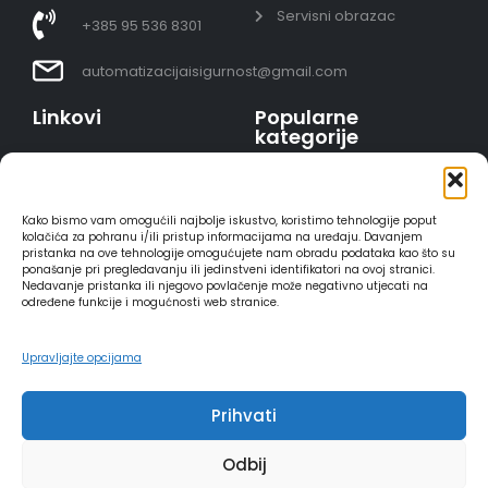
Servisni obrazac
+385 95 536 8301
automatizacijaisigurnost@gmail.com
Linkovi
Popularne
kategorije
Uvjeti prodaje
Video nadzor - kompleti
Polica privatnosti
Portafoni
Sigurno plaćanje
Kako bismo vam omogućili najbolje iskustvo, koristimo tehnologije poput
AJAX alarmi
karticama
kolačića za pohranu i/ili pristup informacijama na uređaju. Davanjem
pristanka na ove tehnologije omogućujete nam obradu podataka kao što su
HIKVISION portafoni
Dostava
ponašanje pri pregledavanju ili jedinstveni identifikatori na ovoj stranici.
REOLINK kamere
Načini plaćanja
Nedavanje pristanka ili njegovo povlačenje može negativno utjecati na
određene funkcije i mogućnosti web stranice.
DVC portafoni
Raskid ugovora
Upravljajte opcijama
Prihvati
2025 - Automatizacija i sigurnost
Odbij