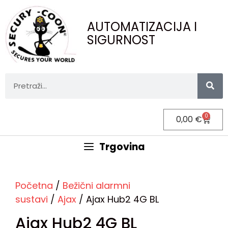
AUTOMATIZACIJA I
SIGURNOST
0
0,00
€
Trgovina
Početna
/
Bežični alarmni
sustavi
/
Ajax
/ Ajax Hub2 4G BL
Ajax Hub2 4G BL