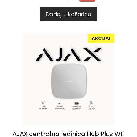
Dodaj u košaricu
AKCIJA!
AJAX centralna jedinica Hub Plus WH