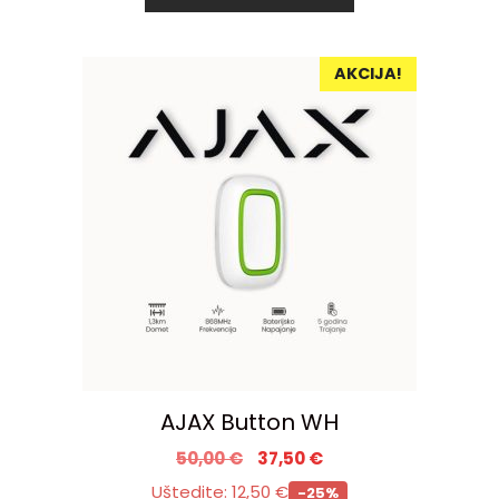
AKCIJA!
AJAX Button WH
50,00
€
37,50
€
Uštedite:
12,50
€
-25%