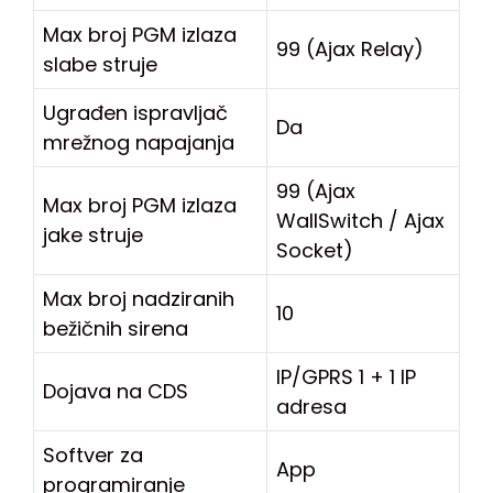
Max broj PGM izlaza
99 (Ajax Relay)
slabe struje
Ugrađen ispravljač
Da
mrežnog napajanja
99 (Ajax
Max broj PGM izlaza
WallSwitch / Ajax
jake struje
Socket)
Max broj nadziranih
10
bežičnih sirena
IP/GPRS 1 + 1 IP
Dojava na CDS
adresa
Softver za
App
programiranje