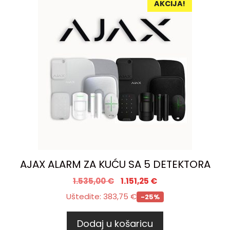
AKCIJA!
AJAX ALARM ZA KUĆU SA 5 DETEKTORA
1.535,00
€
1.151,25
€
Uštedite:
383,75
€
-25%
Dodaj u košaricu