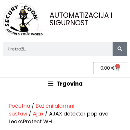
AUTOMATIZACIJA I
SIGURNOST
0
0,00
€
Trgovina
Početna
/
Bežični alarmni
sustavi
/
Ajax
/ AJAX detektor poplave
LeaksProtect WH