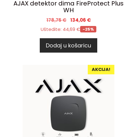
AJAX detektor dima FireProtect Plus
WH
178,75
€
134,06
€
Uštedite:
44,69
€
-25%
Dodaj u košaricu
AKCIJA!