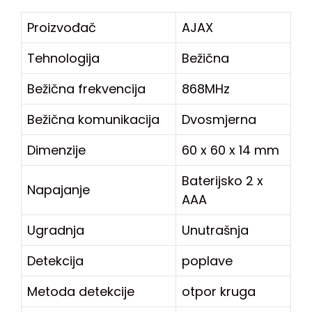
Proizvođač
AJAX
Tehnologija
Bežična
Bežična frekvencija
868MHz
Bežična komunikacija
Dvosmjerna
Dimenzije
60 x 60 x 14 mm
Baterijsko 2 x
Napajanje
AAA
Ugradnja
Unutrašnja
Detekcija
poplave
Metoda detekcije
otpor kruga