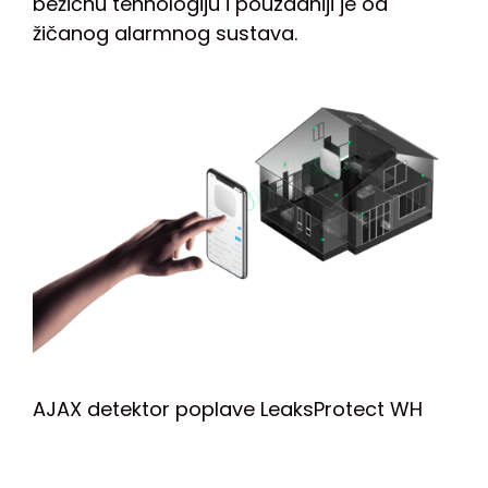
bežičnu tehnologiju i pouzdaniji je od
žičanog alarmnog sustava.
AJAX detektor poplave LeaksProtect WH