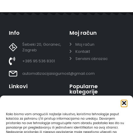
Info
Moj račun
Šebeki 20, Goranec,
Moj račun
Zagreb
Kontakt
Servisni obrazac
+385 95 536 8301
automatizacijaisigurnost@gmail.com
Linkovi
Popularne
kategorije
Uvjeti prodaje
Video nadzor - kompleti
Polica privatnosti
Portafoni
Sigurno plaćanje
Kako bismo vam omogućili najbolje iskustvo, koristimo tehnologije poput
AJAX alarmi
karticama
kolačića za pohranu i/ili pristup informacijama na uređaju. Davanjem
pristanka na ove tehnologije omogućujete nam obradu podataka kao što su
HIKVISION portafoni
Dostava
ponašanje pri pregledavanju ili jedinstveni identifikatori na ovoj stranici.
REOLINK kamere
Načini plaćanja
Nedavanje pristanka ili njegovo povlačenje može negativno utjecati na