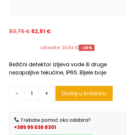
83,75
€
62,81
€
Uštedite:
20,94
€
-25%
Bežični detektor izljeva vode ili druge
nezapaljive tekućine, IP65. Bijele boje
-
+
Dodaj u košaricu
Trebate pomoć oko odabira?
+385 95 536 8301