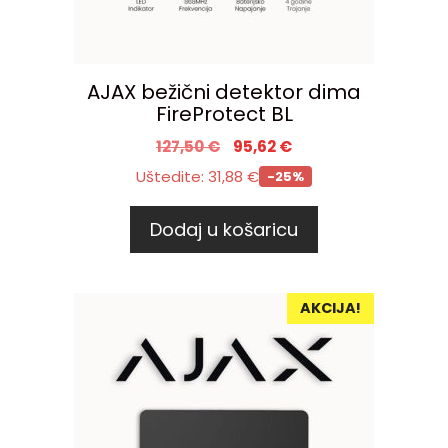
AJAX bežični detektor dima
FireProtect BL
127,50
€
95,62
€
Uštedite:
31,88
€
-25%
Dodaj u košaricu
AKCIJA!