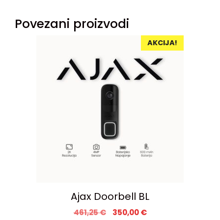
Povezani proizvodi
AKCIJA!
Ajax Doorbell BL
461,25
€
350,00
€