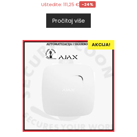
Uštedite:
111,25
€
-24%
Pročitaj više
AKCIJA!