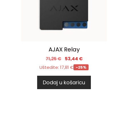
AJAX Relay
71,25
€
53,44
€
Uštedite:
17,81
€
-25%
Dodaj u košaricu