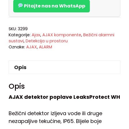
Pitajte nas na WhatsApp
SKU:
3299
Kategorije:
Ajax
,
AJAX komponente
,
Bežični alarmni
sustavi
,
Detekcija u prostoru
Oznake:
AJAX
,
ALARM
Opis
Opis
AJAX detektor poplave LeaksProtect WH
Bežični detektor izljeva vode ili druge
nezapaljive tekućine, IP65. Bijele boje