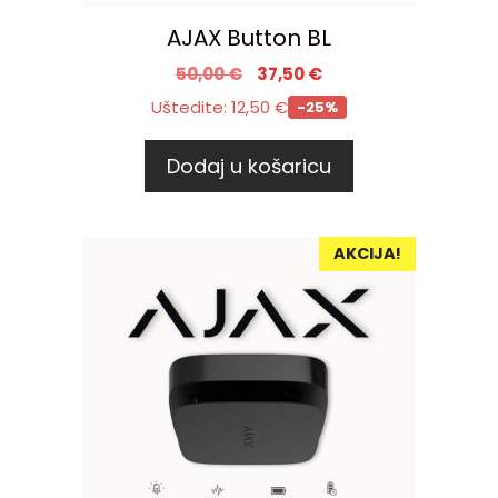
AJAX Button BL
50,00
€
37,50
€
Uštedite:
12,50
€
-25%
Dodaj u košaricu
AKCIJA!