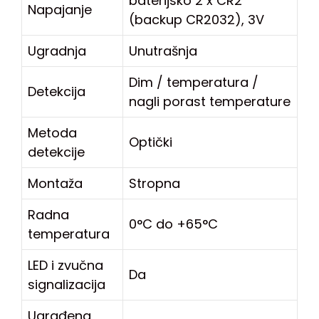
baterijsko 2 x CR2
Napajanje
(backup CR2032), 3V
Ugradnja
Unutrašnja
Dim / temperatura /
Detekcija
nagli porast temperature
Metoda
Optički
detekcije
Montaža
Stropna
Radna
0°C do +65°C
temperatura
LED i zvučna
Da
signalizacija
Ugrađena