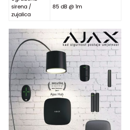
sirena /
85 dB @ 1m
zujalica