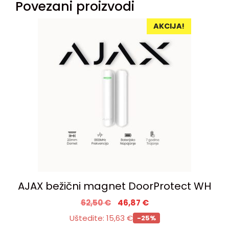
Povezani proizvodi
AKCIJA!
AJAX bežični magnet DoorProtect WH
62,50
€
46,87
€
Uštedite:
15,63
€
-25%