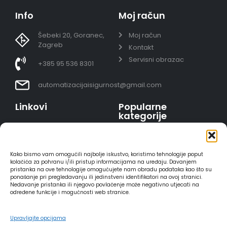
Info
Moj račun
Šebeki 20, Goranec,
Moj račun
Zagreb
Kontakt
Servisni obrazac
+385 95 536 8301
automatizacijaisigurnost@gmail.com
Linkovi
Popularne
kategorije
Uvjeti prodaje
Video nadzor - kompleti
Polica privatnosti
Portafoni
Sigurno plaćanje
Kako bismo vam omogućili najbolje iskustvo, koristimo tehnologije poput
AJAX alarmi
karticama
kolačića za pohranu i/ili pristup informacijama na uređaju. Davanjem
pristanka na ove tehnologije omogućujete nam obradu podataka kao što su
HIKVISION portafoni
Dostava
ponašanje pri pregledavanju ili jedinstveni identifikatori na ovoj stranici.
REOLINK kamere
Načini plaćanja
Nedavanje pristanka ili njegovo povlačenje može negativno utjecati na
određene funkcije i mogućnosti web stranice.
DVC portafoni
Raskid ugovora
Upravljajte opcijama