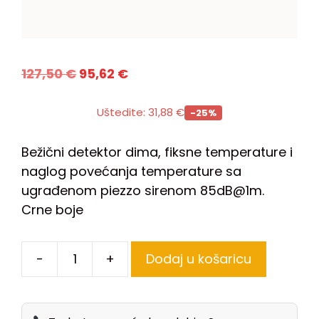
127,50
€
95,62
€
Uštedite:
31,88
€
-25%
Bežični detektor dima, fiksne temperature i
naglog povećanja temperature sa
ugrađenom piezzo sirenom 85dB@1m.
Crne boje
-
+
Dodaj u košaricu