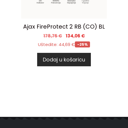
Ajax FireProtect 2 RB (CO) BL
178,75
€
134,06
€
Uštedite:
44,69
€
-25%
Dodaj u košaricu