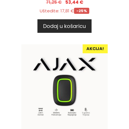
71,25
€
53,44
€
Uštedite:
17,81
€
-25%
Dodaj u košaricu
AKCIJA!