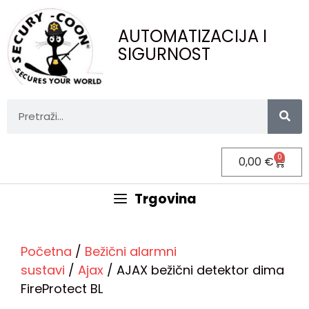
AUTOMATIZACIJA I
SIGURNOST
0
0,00
€
Trgovina
Početna
/
Bežični alarmni
sustavi
/
Ajax
/ AJAX bežični detektor dima
FireProtect BL