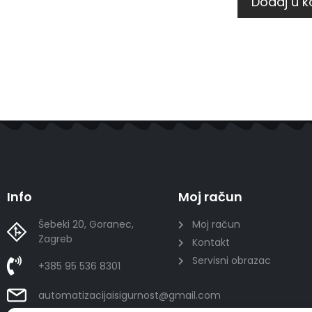
Dodaj u k
Info
Moj račun
Šebeki 20, Goranec,
Moj račun
Zagreb
Kontakt
Servisni obrazac
+385 95 536 8301
automatizacijaisigurnost@gmail.com