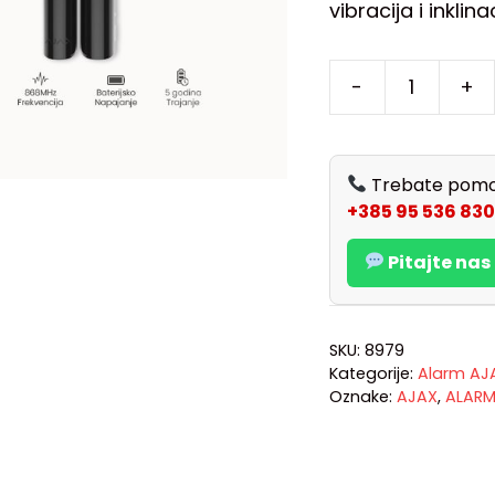
vibracija i inklin
-
+
Trebate pomo
+385 95 536 830
Pitajte na
SKU:
8979
Kategorije:
Alarm AJA
Oznake:
AJAX
,
ALAR