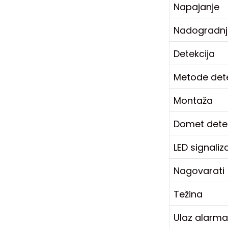
Napajanje
Nadogradn
Detekcija
Metode dete
Montaža
Domet detek
LED signaliz
Nagovarati
Težina
Ulaz alarma