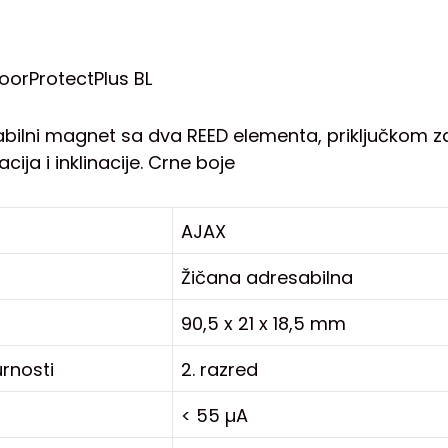
oorProtectPlus BL
abilni magnet sa dva REED elementa, priključkom z
cija i inklinacije. Crne boje
AJAX
Žičana adresabilna
90,5 x 21 x 18,5 mm
urnosti
2. razred
< 55 µA