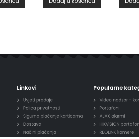
ošaricu
Dodaj u košaricu
Doda
Linkovi
Popularne kateg
Uvjeti prodaje
Video nadzor - ko
Polica privatnosti
Portafoni
Sigurno plaćanje karticama
AJAX alarmi
Dostava
HIKVISION portafon
Načini plaćanja
REOLINK kamere