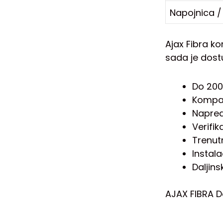
Napojnica /
Ajax Fibra k
sada je dost
Do 200
Kompat
Napred
Verifik
Trenut
Instal
Daljins
AJAX FIBRA D