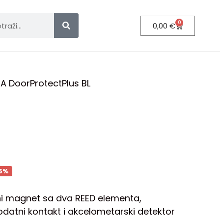
0
0,00
€
A DoorProtectPlus BL
5%
ni magnet sa dva REED elementa,
odatni kontakt i akcelometarski detektor