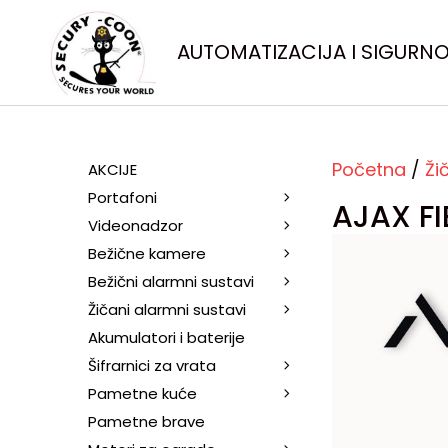
AUTOMATIZACIJA I SIGURN
Početna
/
Ži
AKCIJE
Portafoni
AJAX FI
Videonadzor
Bežične kamere
Bežični alarmni sustavi
Žičani alarmni sustavi
Akumulatori i baterije
Šifrarnici za vrata
Pametne kuće
Pametne brave