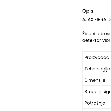
Opis
AJAX FIBRA D
Žičani adres
detektor vibra
Proizvođač
Tehnologija
Dimenzije
Stupanj sig
Potrošnja