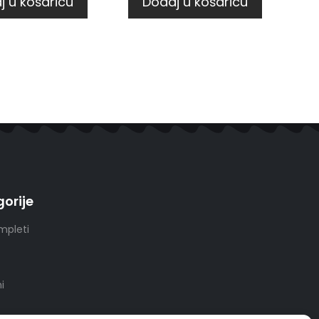
j u košaricu
Dodaj u košaricu
orije
mpleti
i