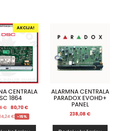
AKCIJA!
NA CENTRALA
ALARMNA CENTRALA
SC 1864
PARADOX EVOHD+
PANEL
94
€
80,70
€
238,08
€
14,24
€
-15%