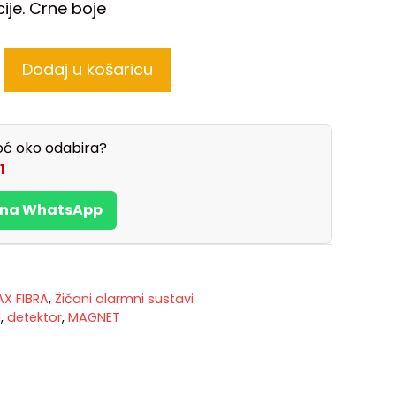
acije. Crne boje
Dodaj u košaricu
ć oko odabira?
1
s na WhatsApp
X FIBRA
,
Žičani alarmni sustavi
M
,
detektor
,
MAGNET