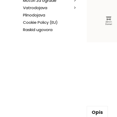
Motori za ograde
Vatrodojava
Plinodojava
Cookie Policy (EU)
Raskid ugovora
Opis