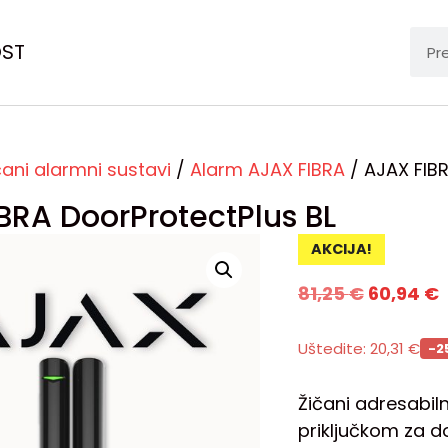
OST
čani alarmni sustavi
/
Alarm AJAX FIBRA
/ AJAX FIBR
BRA DoorProtectPlus BL
AKCIJA!
81,25
€
60,94
€
Uštedite:
20,31
€
-2
Žičani adresabil
priključkom za d