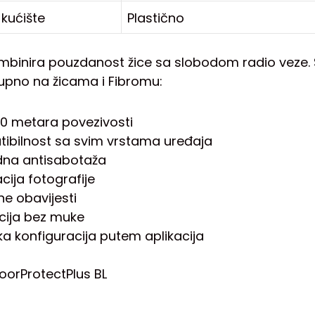
 kućište
Plastično
ombinira pouzdanost žice sa slobodom radio veze. S
upno na žicama i Fibromu:
0 metara povezivosti
ibilnost sa svim vrstama uređaja
na antisabotaža
acija fotografije
ne obavijesti
acija bez muke
ka konfiguracija putem aplikacija
oorProtectPlus BL