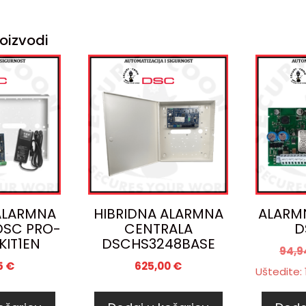
oizvodi
ALARMNA
HIBRIDNA ALARMNA
ALARM
DSC PRO-
CENTRALA
D
KIT1EN
DSCHS3248BASE
94,
5
€
625,00
€
Uštedite: