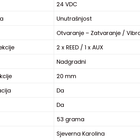
24 VDC
ja
Unutrašnjost
Otvaranje – Zatvaranje / Vibrac
kcije
2 x REED / 1 x AUX
Nadgradni
cije
20 mm
acija
Da
Da
53 grama
Sjeverna Karolina