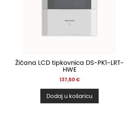
Žičana LCD tipkovnica DS-PK1-LRT-
HWE
137,50
€
Dodaj u košaricu