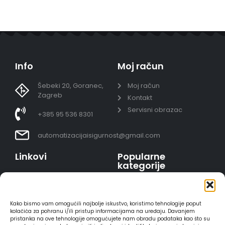
Info
Moj račun
Šebeki 20, Goranec,
Moj račun
Zagreb
Kontakt
Servisni obrazac
+385 95 536 8301
automatizacijaisigurnost@gmail.com
Linkovi
Popularne
kategorije
Uvjeti prodaje
Video nadzor - kompleti
Polica privatnosti
Portafoni
Sigurno plaćanje
Kako bismo vam omogućili najbolje iskustvo, koristimo tehnologije poput
AJAX alarmi
karticama
kolačića za pohranu i/ili pristup informacijama na uređaju. Davanjem
pristanka na ove tehnologije omogućujete nam obradu podataka kao što su
HIKVISION portafoni
Dostava