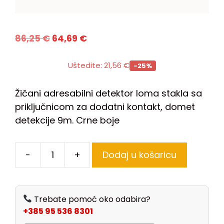
86,25
€
64,69
€
Uštedite:
21,56
€
-25%
Žičani adresabilni detektor loma stakla sa
priključnicom za dodatni kontakt, domet
detekcije 9m. Crne boje
-
+
Dodaj u košaricu
Trebate pomoć oko odabira?
+385 95 536 8301