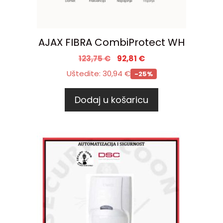
AJAX FIBRA CombiProtect WH
123,75
€
92,81
€
Uštedite:
30,94
€
-25%
Dodaj u košaricu