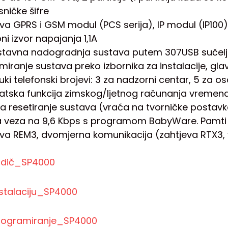
sničke šifre
va GPRS i GSM modul (PCS serija), IP modul (IP100
ni izvor napajanja 1,1A
tavna nadogradnja sustava putem 307USB sučel
iranje sustava preko izbornika za instalacije, glavn
uki telefonski brojevi: 3 za nadzorni centar, 5 za
tska funkcija zimskog/ljetnog računanja vremen
za resetiranje sustava (vraća na tvorničke postav
a veza na 9,6 Kbps s programom BabyWare. Pamt
a REM3, dvomjerna komunikacija (zahtjeva RTX3, verz
vodič_SP4000
stalaciju_SP4000
rogramiranje_SP4000