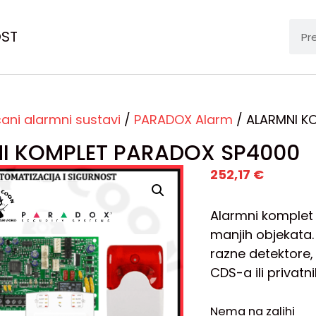
OST
čani alarmni sustavi
/
PARADOX Alarm
/ ALARMNI K
I KOMPLET PARADOX SP4000
252,17
€
Alarmni komplet 
manjih objekata.
razne detektore, 
CDS-a ili privatn
Nema na zalihi