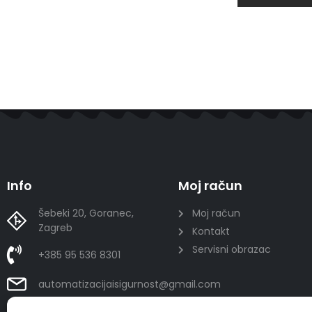
Info
Moj račun
Šebeki 20, Goranec,
Moj račun
Zagreb
Kontakt
Servisni obrazac
+385 95 536 8301
automatizacijaisigurnost@gmail.com