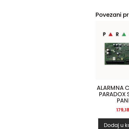
Povezani pr
ALARMNA C
PARADOX 
PAN
179,1
Dodaj u k