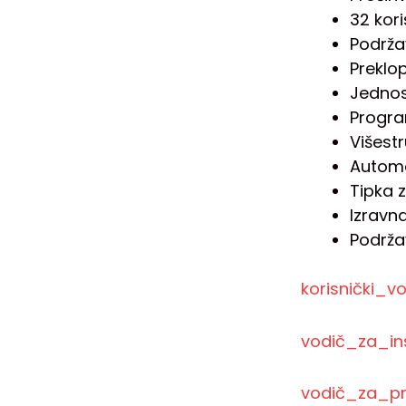
32 kori
Podrža
Preklop
Jednos
Program
Višestr
Automa
Tipka 
Izravn
Podržav
korisnički_
vodič_za_in
vodič_za_p