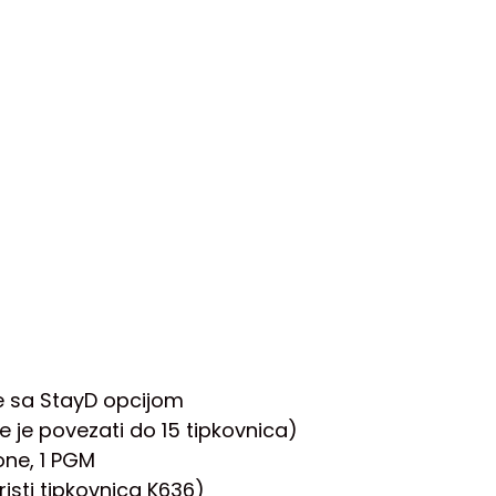
ne sa StayD opcijom
e je povezati do 15 tipkovnica)
one, 1 PGM
risti tipkovnica K636)