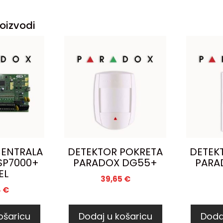
oizvodi
ENTRALA
DETEKTOR POKRETA
DETEK
SP7000+
PARADOX DG55+
PARA
EL
39,65
€
8
€
ošaricu
Dodaj u košaricu
Doda