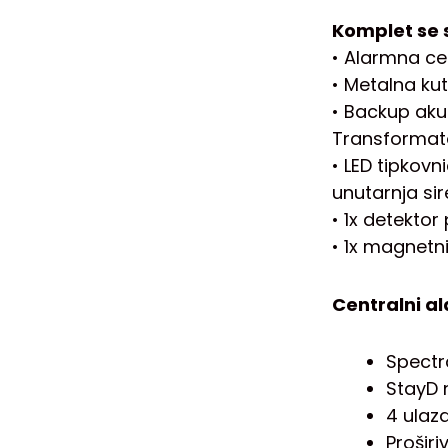
Komplet se s
• Alarmna ce
• Metalna kut
• Backup aku
Transformat
• LED tipkovni
unutarnja si
• 1x detektor
• 1x magnetn
Centralni a
Spectr
StayD 
4 ulaza
Proširi