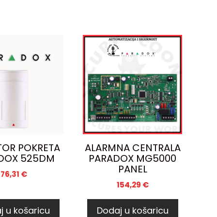
TOR POKRETA
ALARMNA CENTRALA
DOX 525DM
PARADOX MG5000
PANEL
76,31
€
154,29
€
j u košaricu
Dodaj u košaricu