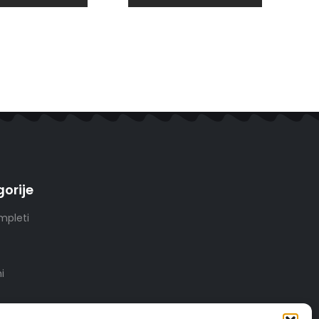
orije
mpleti
i