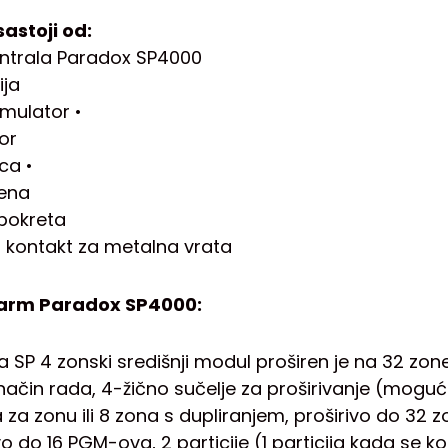
astoji od:
ntrala Paradox SP4000
ija
mulator •
or
ca •
rena
 pokreta
i kontakt za metalna vrata
larm Paradox SP4000:
a SP 4 zonski središnji modul proširen je na 32 zo
način rada, 4-žično sučelje za proširivanje (moguć
 za zonu ili 8 zona s dupliranjem, proširivo do 32 z
vo do 16 PGM-ova, 2 particije (1 particija kada se ko