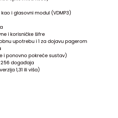
) kao i glasovni modul (VDMP3)
ja
e i korisničke šifre
 osobnu upotrebu i 1 za dojavu pagerom
a
ke i ponovno pokreće sustav)
i 256 događaja
ija 1,31 ili viša)