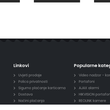
Linkovi
Popularne kateg
Uvjeti prodaje
Video nadzor - ko
Polica privatnosti
Portafoni
Sigurno plaćanje karticama
AJAX alarmi
Dostava
HIKVISION portafon
Načini plaćanja
REOLINK kamere
Raskid ugovora
DVC portafoni