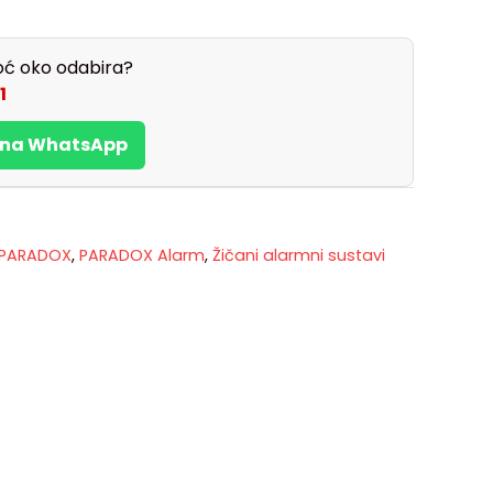
ć oko odabira?
1
s na WhatsApp
 PARADOX
,
PARADOX Alarm
,
Žičani alarmni sustavi