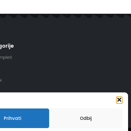
orije
mpleti
i
Prihvati
Odbij