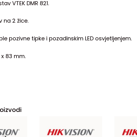
tav VTEK DMR 821.
 na 2 žice.
le pozivne tipke i pozadinskim LED osvjetljenjem.
2 x 83 mm.
oizvodi