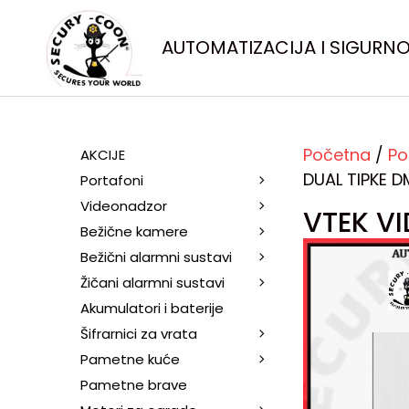
AUTOMATIZACIJA I SIGURN
Početna
/
Po
AKCIJE
DUAL TIPKE D
Portafoni
Videonadzor
VTEK V
Bežične kamere
Bežični alarmni sustavi
Žičani alarmni sustavi
Akumulatori i baterije
Šifrarnici za vrata
Pametne kuće
Pametne brave