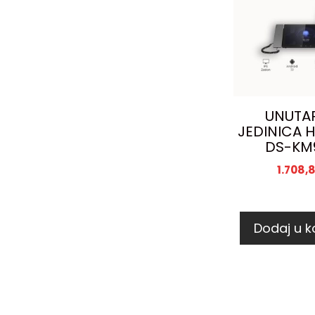
UNUTA
JEDINICA H
DS-KM
1.708,
Dodaj u k