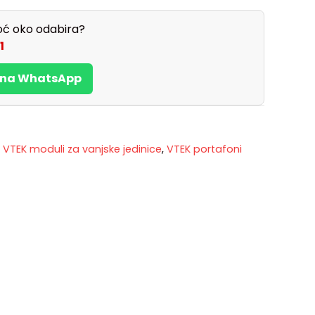
ć oko odabira?
1
s na WhatsApp
,
VTEK moduli za vanjske jedinice
,
VTEK portafoni