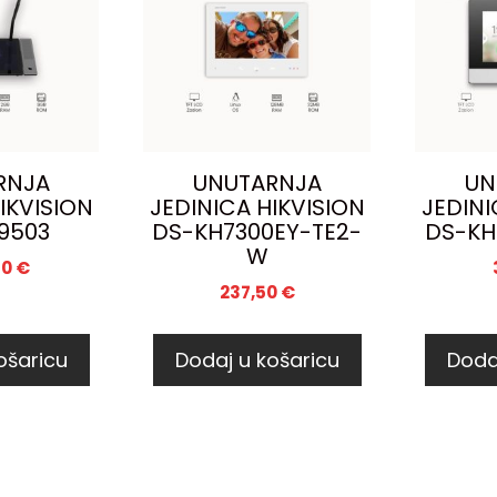
RNJA
UNUTARNJA
UN
IKVISION
JEDINICA HIKVISION
JEDINI
9503
DS-KH7300EY-TE2-
DS-KH
W
80
€
237,50
€
ošaricu
Dodaj u košaricu
Doda