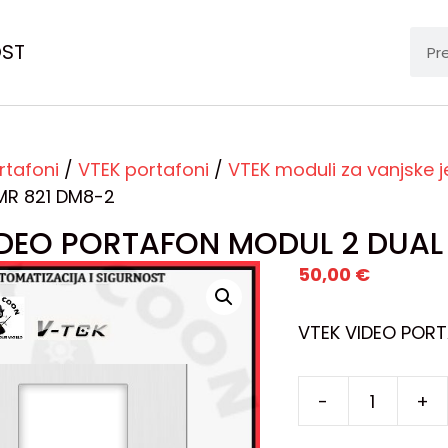
OST
rtafoni
/
VTEK portafoni
/
VTEK moduli za vanjske j
MR 821 DM8-2
IDEO PORTAFON MODUL 2 DUAL 
50,00
€
VTEK VIDEO PORT
-
+