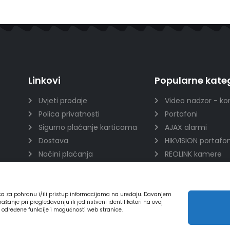
Linkovi
Popularne kateg
Uvjeti prodaje
Video nadzor - ko
Polica privatnosti
Portafoni
Sigurno plaćanje karticama
AJAX alarmi
Dostava
HIKVISION portafon
Načini plaćanja
REOLINK kamere
Raskid ugovora
DVC portafoni
ića za pohranu i/ili pristup informacijama na uređaju. Davanjem
nje pri pregledavanju ili jedinstveni identifikatori na ovoj
a određene funkcije i mogućnosti web stranice.