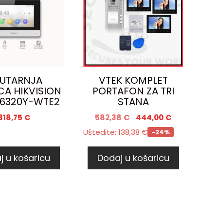
UTARNJA
VTEK KOMPLET
CA HIKVISION
PORTAFON ZA TRI
6320Y-WTE2
STANA
318,75
€
582,38
€
444,00
€
Uštedite:
138,38
€
-24%
j u košaricu
Dodaj u košaricu