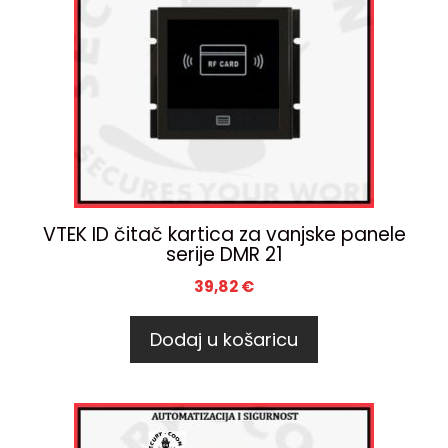
VTEK ID čitač kartica za vanjske panele
serije DMR 21
39,82
€
Dodaj u košaricu