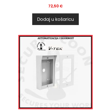
72,50
€
Dodaj u košaricu