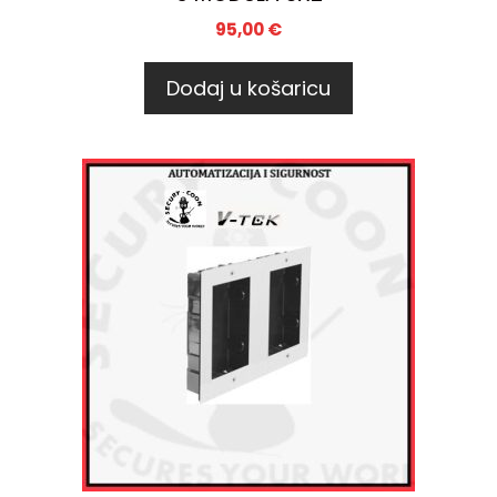
95,00
€
Dodaj u košaricu