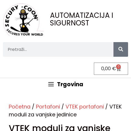
AUTOMATIZACIJA I
SIGURNOST
0
0,00
€
Trgovina
Početna
/
Portafoni
/
VTEK portafoni
/ VTEK
moduli za vanjske jedinice
VTEK moduli za vanjske