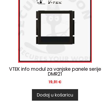
VTEK info modul za vanjske panele serije
DMR21
19,91
€
Dodaj u košaricu