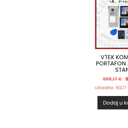
VTEK KOM
PORTAFON Z
STA
698,17
€
Uštedite:
162,17
Dodaj u k