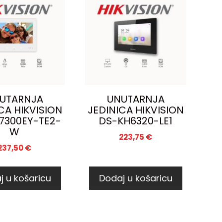
UTARNJA
UNUTARNJA
CA HIKVISION
JEDINICA HIKVISION
7300EY-TE2-
DS-KH6320-LE1
W
223,75
€
237,50
€
j u košaricu
Dodaj u košaricu