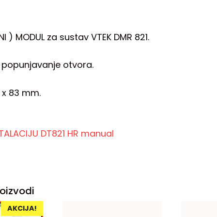
NI ) MODUL za sustav VTEK DMR 821.
 popunjavanje otvora.
2 x 83 mm.
STALACIJU DT821 HR manual
oizvodi
AKCIJA!