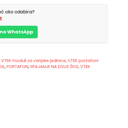
ć oko odabira?
1
s na WhatsApp
,
VTEK moduli za vanjske jedinice
,
VTEK portafoni
UL
,
PORTAFON
,
SPAJANJE NA DVIJE ŽICE
,
VTEK