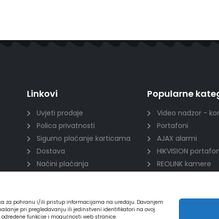
Linkovi
Popularne kateg
Uvjeti prodaje
Video nadzor - ko
Polica privatnosti
Portafoni
Sigurno plaćanje karticama
AJAX alarmi
Dostava
HIKVISION portafon
Načini plaćanja
REOLINK kamere
Raskid ugovora
DVC portafoni
ića za pohranu i/ili pristup informacijama na uređaju. Davanjem
nje pri pregledavanju ili jedinstveni identifikatori na ovoj
a određene funkcije i mogućnosti web stranice.