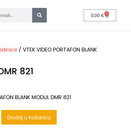
0
0,00
€
edinice
/ VTEK VIDEO PORTAFON BLANK
DMR 821
TAFON BLANK MODUL DMR 821
Dodaj u košaricu