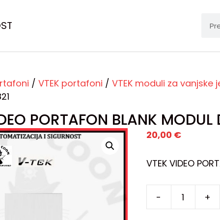
OST
rtafoni
/
VTEK portafoni
/
VTEK moduli za vanjske j
21
IDEO PORTAFON BLANK MODUL 
20,00
€
VTEK VIDEO POR
-
+