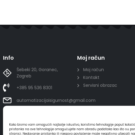
Info
Moj račun
Šebeki 20, Goranec,
Moj račun
Zagreb
Kontakt
Servisni obrazac
+385 95 536 8301
automatizacijaisigurnost@gmail.com
Kako bismo vam omogućili najbolje iskustvo, koristimo tehnologije poput kolač
pristanka na ove tehnologije omogućujete nam obradu podataka kao što su ponaša
stranici. Nedavanje pristanka ili njegovo povlačenje može negativno utjecati n