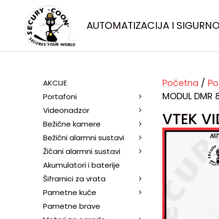
AUTOMATIZACIJA I SIGURN
Početna
/
Po
AKCIJE
MODUL DMR 8
Portafoni
Videonadzor
VTEK V
Bežične kamere
Bežični alarmni sustavi
Žičani alarmni sustavi
Akumulatori i baterije
Šifrarnici za vrata
Pametne kuće
Pametne brave