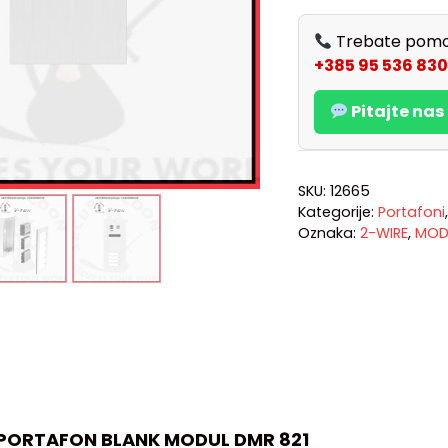
Trebate pomo
+385 95 536 830
Pitajte na
SKU:
12665
Kategorije:
Portafoni
Oznaka:
2-WIRE
,
MOD
 PORTAFON BLANK MODUL DMR 821