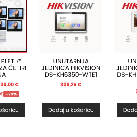
PLET 7″
UNUTARNJA
UN
A ČETIRI
JEDINICA HIKVISION
JEDINI
NA
DS-KH6350-WTE1
DS-KH
536,00
€
306,25
€
€
-23%
ošaricu
Dodaj u košaricu
Doda