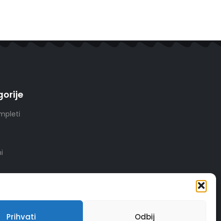
orije
mpleti
i
Prihvati
Odbij