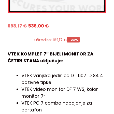
698,17
€
536,00
€
Uštedite:
162,17
€
-23%
VTEK KOMPLET 7″ BIJELI MONITOR ZA
ČETIRI STANA uključuje:
VTEK vanjska jedinica DT 607 ID S4 4
pozivne tipke
VTEK video monitor DF 7 WS, kolor
monitor 7″
VTEK PC 7 combo napajanje za
portafon