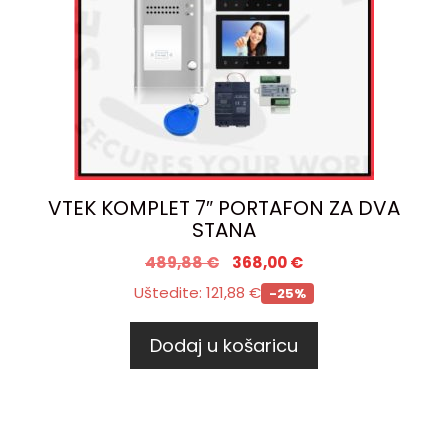
VTEK KOMPLET 7″ PORTAFON ZA DVA
STANA
489,88
€
368,00
€
Uštedite:
121,88
€
-25%
Dodaj u košaricu