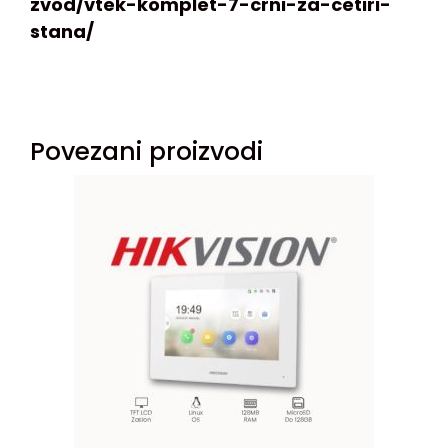
zvod/vtek-komplet-7-crni-za-cetiri-
stana/
Povezani proizvodi