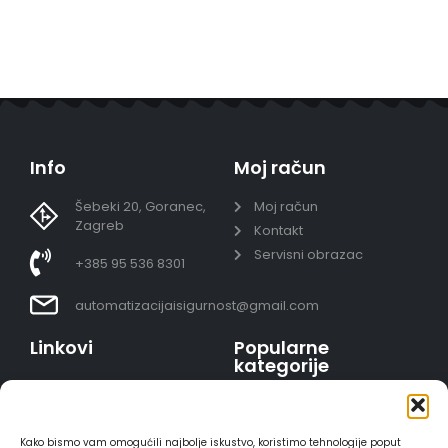
Info
Moj račun
Šebeki 20, Goranec,
Moj račun
Zagreb
Kontakt
Servisni obrazac
+385 95 536 8301
automatizacijaisigurnost@gmail.com
Linkovi
Popularne
kategorije
Uvjeti prodaje
Video nadzor - kompleti
Polica privatnosti
Portafoni
Sigurno plaćanje
Kako bismo vam omogućili najbolje iskustvo, koristimo tehnologije poput