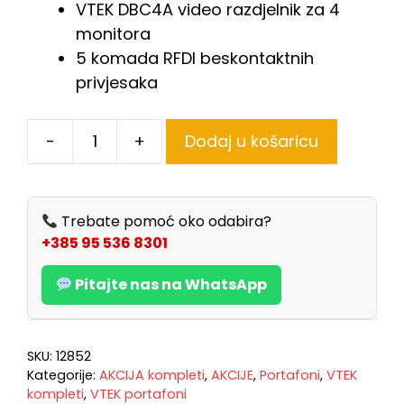
VTEK DBC4A video razdjelnik za 4
monitora
5 komada RFDI beskontaktnih
privjesaka
-
+
Dodaj u košaricu
Trebate pomoć oko odabira?
+385 95 536 8301
Pitajte nas na WhatsApp
SKU:
12852
Kategorije:
AKCIJA kompleti
,
AKCIJE
,
Portafoni
,
VTEK
kompleti
,
VTEK portafoni