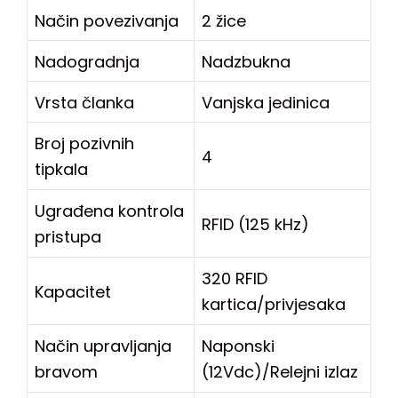
Način povezivanja
2 žice
Nadogradnja
Nadzbukna
Vrsta članka
Vanjska jedinica
Broj pozivnih
4
tipkala
Ugrađena kontrola
RFID (125 kHz)
pristupa
320 RFID
Kapacitet
kartica/privjesaka
Način upravljanja
Naponski
bravom
(12Vdc)/Relejni izlaz