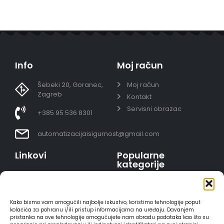
Info
Moj račun
Šebeki 20, Goranec,
Moj račun
Zagreb
Kontakt
Servisni obrazac
+385 95 536 8301
automatizacijaisigurnost@gmail.com
Linkovi
Popularne
kategorije
Uvjeti prodaje
Video nadzor - kompleti
Polica privatnosti
Portafoni
Sigurno plaćanje
Kako bismo vam omogućili najbolje iskustvo, koristimo tehnologije poput
AJAX alarmi
karticama
kolačića za pohranu i/ili pristup informacijama na uređaju. Davanjem
pristanka na ove tehnologije omogućujete nam obradu podataka kao što su
HIKVISION portafoni
Dostava