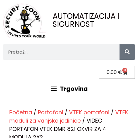
AUTOMATIZACIJA I
SIGURNOST
0
0,00
€
Trgovina
Početna
/
Portafoni
/
VTEK portafoni
/
VTEK
moduli za vanjske jedinice
/ VIDEO
PORTAFON VTEK DMR 821 OKVIR ZA 4
MODULA 2X2