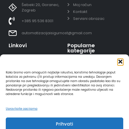
Šebeki 20, Goranec,
Moj račun
Zagreb
Kontakt
Servisni obrazac
+385 95 536 8301
automatizacijaisigurnost@gmail.com
Linkovi
Popularne
kategorije
Uvjeti prodaje
Video nadzor - kompleti
Polica privatnosti
Portafoni
Sigurno plaćanje
Kako bismo vam omogućili najbolje iskustvo, koristimo tehnologije poput
AJAX alarmi
karticama
kolačića za pohranu i/ili pristup informacijama na uređaju. Davanjem
pristanka na ove tehnologije omogućujete nam obradu podataka kao što su
HIKVISION portafoni
Dostava
ponašanje pri pregledavanju ili jedinstveni identifikatori na ovoj stranici.
REOLINK kamere
Načini plaćanja
Nedavanje pristanka ili njegovo povlačenje može negativno utjecati na
određene funkcije i mogućnosti web stranice.
DVC portafoni
Raskid ugovora
Upravljajte opcijama
Prihvati
2025 - Automatizacija i sigurnost