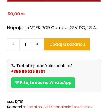
50,00
€
Napajanje VTEK PC9 Combo. 28V DC, 1.3 A.
-
+
Dodaj u košaricu
Trebate pomoć oko odabira?
+385 95 536 8301
Pitajte nas na WhatsApp
SKU:
12791
Kategorije:
Portafoni
,
VTEK napajanja i razdjelnici
,