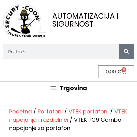
AUTOMATIZACIJA I
SIGURNOST
0
0,00
€
Trgovina
Početna
/
Portafoni
/
VTEK portafoni
/
VTEK
napajanja i razdjelnici
/ VTEK PC9 Combo
napajanje za portafon