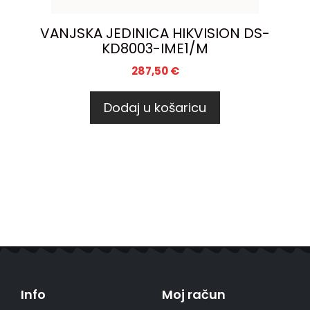
VANJSKA JEDINICA HIKVISION DS-
KD8003-IME1/M
287,50
€
Dodaj u košaricu
Info
Moj račun