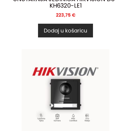
KH6320-LE1
223,75
€
Dodaj u košaricu