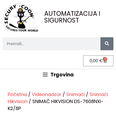
AUTOMATIZACIJA I
SIGURNOST
0
0,00
€
Trgovina
Početna
/
Videonadzor
/
Snimači
/
Snimači
Hikvision
/ SNIMAČ HIKVISION DS-7608NXI-
K2/8P