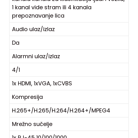
1 kanal vide stram ili 4 kanala
prepoznavanje lica
Audio ulaz/izlaz
Da
Alarmni ulaz/izlaz
4/1
1x HDMI, 1xVGA, 1xCVBS
Kompresija
H.265+/H.265/H.264/H.264+/MPEG4
Mrežno sučelje
1x RJ-45 10/100/1000