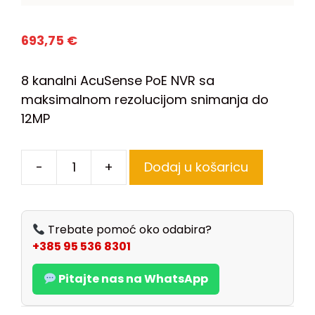
693,75
€
8 kanalni AcuSense PoE NVR sa
maksimalnom rezolucijom snimanja do
12MP
-
+
Dodaj u košaricu
Trebate pomoć oko odabira?
+385 95 536 8301
Pitajte nas na WhatsApp