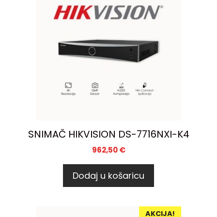
SNIMAČ HIKVISION DS-7716NXI-K4
962,50
€
Dodaj u košaricu
AKCIJA!