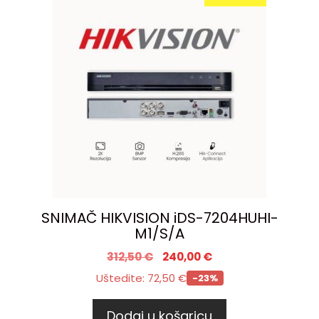
SNIMAČ HIKVISION iDS-7204HUHI-
M1/S/A
312,50
€
240,00
€
Uštedite:
72,50
€
-23%
Dodaj u košaricu