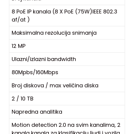
8 PoE IP kanala (8 X PoE (75W)IEEE 802.3
af/at )
Maksimalna rezolucija snimanja
12 MP
Ulazni/izlazni bandwidth
80Mpbs/160Mbps
Broj diskova / max veličina diska
2 / 10 TB
Napredna analitika
Motion detection 2.0 na svim kanalima, 2
kanala kanala za klasifikaciju ljudi i vozila,