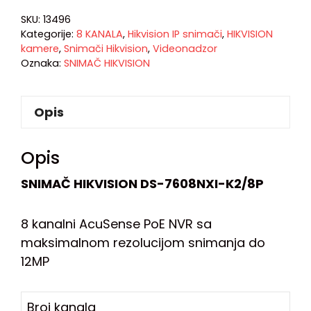
SKU:
13496
Kategorije:
8 KANALA
,
Hikvision IP snimači
,
HIKVISION
kamere
,
Snimači Hikvision
,
Videonadzor
Oznaka:
SNIMAČ HIKVISION
Opis
Opis
SNIMAČ HIKVISION DS-7608NXI-K2/8P
8 kanalni AcuSense PoE NVR sa
maksimalnom rezolucijom snimanja do
12MP
Broj kanala