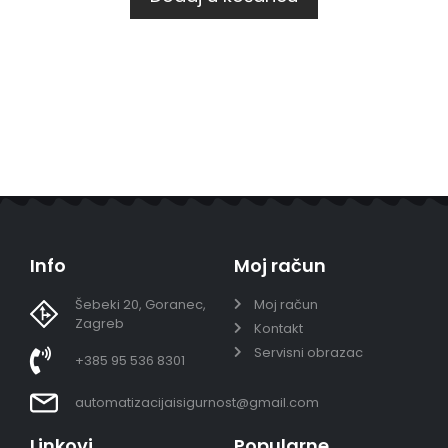
Info
Moj račun
Šebeki 20, Goranec,
Moj račun
Zagreb
Kontakt
Servisni obrazac
+385 95 536 8301
automatizacijaisigurnost@gmail.com
Linkovi
Popularne