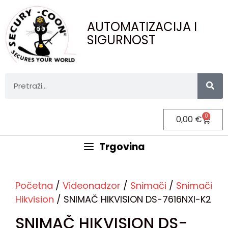
AUTOMATIZACIJA I
SIGURNOST
0
0,00
€
Trgovina
Početna
/
Videonadzor
/
Snimači
/
Snimači
Hikvision
/ SNIMAČ HIKVISION DS-7616NXI-K2
SNIMAČ HIKVISION DS-