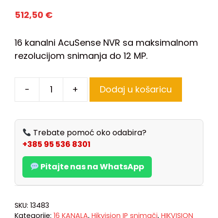
512,50
€
16 kanalni AcuSense NVR sa maksimalnom
rezolucijom snimanja do 12 MP.
-
+
Dodaj u košaricu
Trebate pomoć oko odabira?
+385 95 536 8301
Pitajte nas na WhatsApp
SKU:
13483
Kategorije:
16 KANALA
,
Hikvision IP snimači
,
HIKVISION