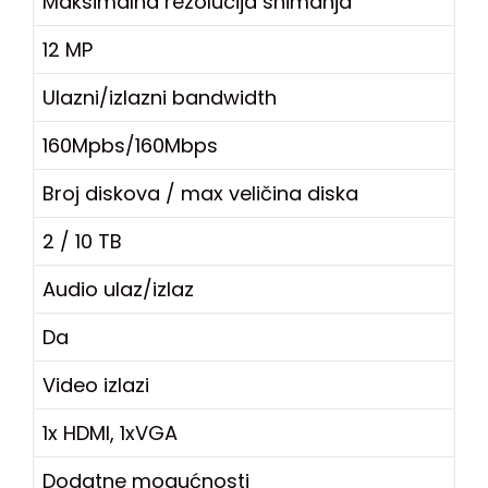
Maksimalna rezolucija snimanja
12 MP
Ulazni/izlazni bandwidth
160Mpbs/160Mbps
Broj diskova / max veličina diska
2 / 10 TB
Audio ulaz/izlaz
Da
Video izlazi
1x HDMI, 1xVGA
Dodatne mogućnosti