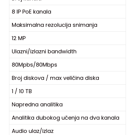
8 IP PoE kanala
Maksimalna rezolucija snimanja
12 MP
Ulazni/izlazni bandwidth
80Mpbs/80Mbps
Broj diskova / max veličina diska
1 / 10 TB
Napredna analitika
Analitika dubokog učenja na dva kanala
Audio ulaz/izlaz