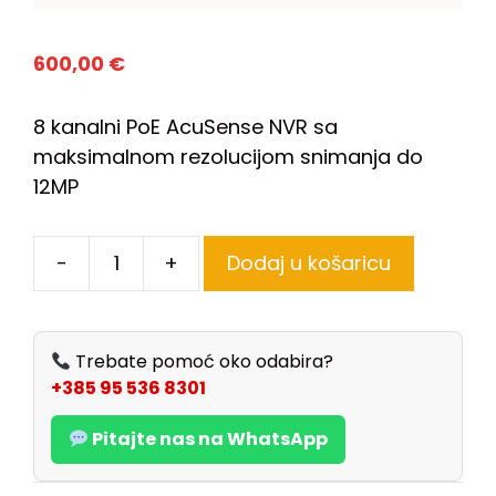
600,00
€
8 kanalni PoE AcuSense NVR sa
maksimalnom rezolucijom snimanja do
12MP
-
+
Dodaj u košaricu
Trebate pomoć oko odabira?
+385 95 536 8301
Pitajte nas na WhatsApp