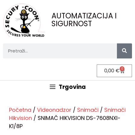
AUTOMATIZACIJA I
SIGURNOST
0
0,00
€
Trgovina
Početna
/
Videonadzor
/
Snimači
/
Snimači
Hikvision
/ SNIMAČ HIKVISION DS-7608NXI-
K1/8P