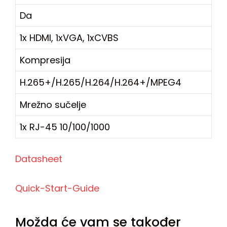
Da
1x HDMI, 1xVGA, 1xCVBS
Kompresija
H.265+/H.265/H.264/H.264+/MPEG4
Mrežno sučelje
1x RJ-45 10/100/1000
Datasheet
Quick-Start-Guide
Možda će vam se također