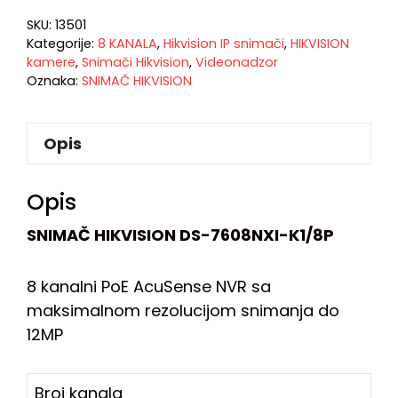
SKU:
13501
Kategorije:
8 KANALA
,
Hikvision IP snimači
,
HIKVISION
kamere
,
Snimači Hikvision
,
Videonadzor
Oznaka:
SNIMAČ HIKVISION
Opis
Opis
SNIMAČ HIKVISION DS-7608NXI-K1/8P
8 kanalni PoE AcuSense NVR sa
maksimalnom rezolucijom snimanja do
12MP
Broj kanala