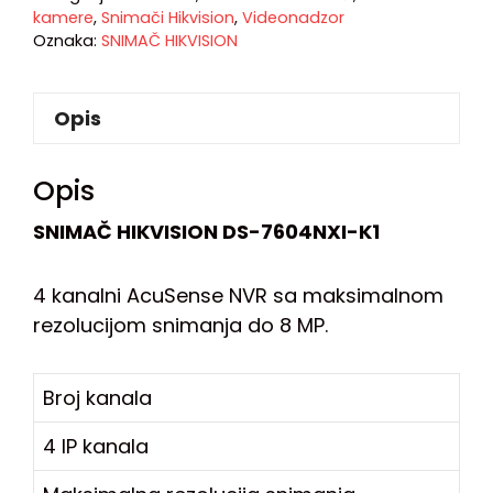
kamere
,
Snimači Hikvision
,
Videonadzor
Oznaka:
SNIMAČ HIKVISION
Opis
Opis
SNIMAČ HIKVISION DS-7604NXI-K1
4 kanalni AcuSense NVR sa maksimalnom
rezolucijom snimanja do 8 MP.
Broj kanala
4 IP kanala