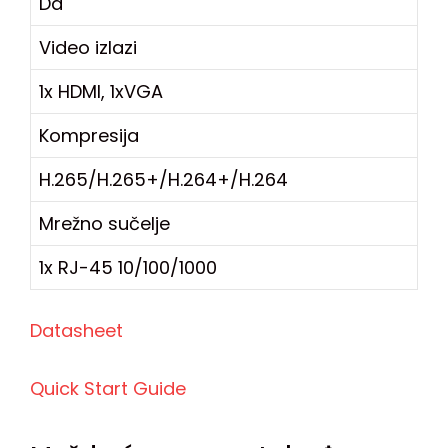
Da
Video izlazi
1x HDMI, 1xVGA
Kompresija
H.265/H.265+/H.264+/H.264
Mrežno sučelje
1x RJ-45 10/100/1000
Datasheet
Quick Start Guide