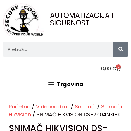
AUTOMATIZACIJA I
SIGURNOST
0
0,00
€
Trgovina
Početna
/
Videonadzor
/
Snimači
/
Snimači
Hikvision
/ SNIMAČ HIKVISION DS-7604NXI-K1
SNIMAČ HIKVISION DS-