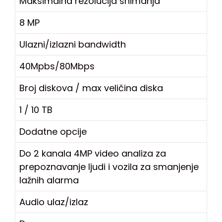
Maksimalna rezolucija snimanja
8 MP
Ulazni/izlazni bandwidth
40Mpbs/80Mbps
Broj diskova / max veličina diska
1 / 10 TB
Dodatne opcije
Do 2 kanala 4MP video analiza za
prepoznavanje ljudi i vozila za smanjenje
lažnih alarma
Audio ulaz/izlaz