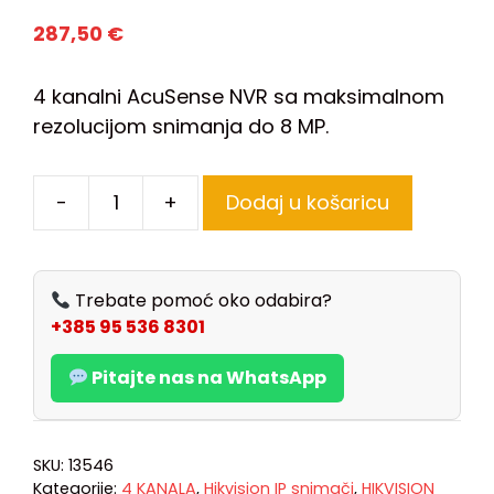
287,50
€
4 kanalni AcuSense NVR sa maksimalnom
rezolucijom snimanja do 8 MP.
-
+
Dodaj u košaricu
Trebate pomoć oko odabira?
+385 95 536 8301
Pitajte nas na WhatsApp
SKU:
13546
Kategorije:
4 KANALA
,
Hikvision IP snimači
,
HIKVISION