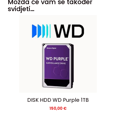
Možda će vam se također
svidjeti…
DISK HDD WD Purple 1TB
150,00
€