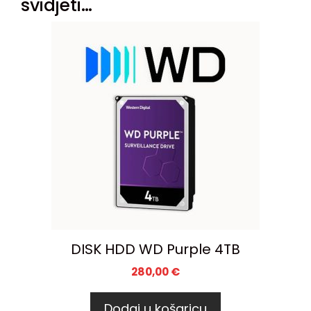
svidjeti…
DISK HDD WD Purple 4TB
280,00
€
Dodaj u košaricu