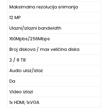
Maksimalna rezolucija snimanja
12 MP
Ulazni/izlazni bandwidth
160Mpbs/256Mbps
Broj diskova / max veličina diska
2 / 8 TB
Audio ulaz/izlaz
Da
Video izlazi
1x HDMI, 1xVGA