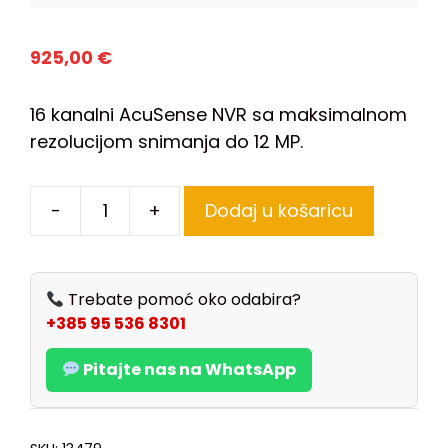
925,00
€
16 kanalni AcuSense NVR sa maksimalnom
rezolucijom snimanja do 12 MP.
-
+
Dodaj u košaricu
Trebate pomoć oko odabira?
+385 95 536 8301
Pitajte nas na WhatsApp