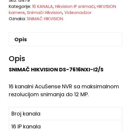
SKU:
13479
Kategorije:
16 KANALA
,
Hikvision IP snimači
,
HIKVISION
kamere
,
Snimači Hikvision
,
Videonadzor
Oznaka:
SNIMAČ HIKVISION
Opis
Opis
SNIMAČ HIKVISION DS-7616NXI-I2/S
16 kanalni AcuSense NVR sa maksimalnom
rezolucijom snimanja do 12 MP.
Broj kanala
16 IP kanala