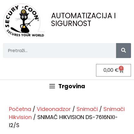
AUTOMATIZACIJA I
SIGURNOST
0
0,00
€
Trgovina
Početna
/
Videonadzor
/
Snimači
/
Snimači
Hikvision
/ SNIMAČ HIKVISION DS-7616NXI-
I2/S