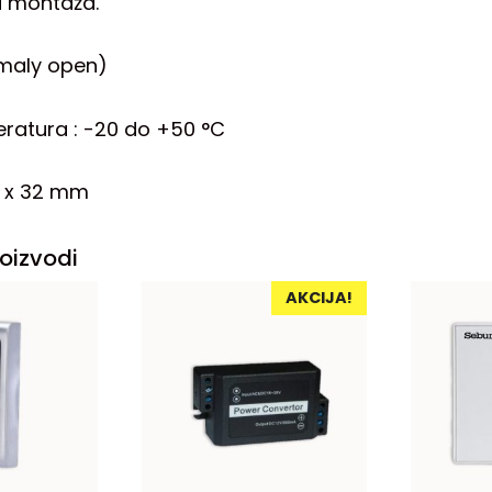
 montaža.
rmaly open)
ratura : -20 do +50 °C
3 x 32 mm
oizvodi
AKCIJA!