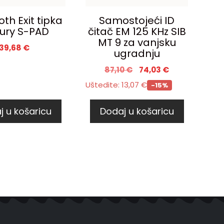
th Exit tipka
Samostojeći ID
ury S-PAD
čitač EM 125 KHz SIB
MT 9 za vanjsku
39,68
€
ugradnju
87,10
€
74,03
€
Uštedite:
13,07
€
-15%
j u košaricu
Dodaj u košaricu