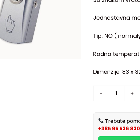
Jednostavna mo
Tip: NO ( normal
Radna temperatu
Dimenzije: 83 x 
-
+
Trebate pomo
+385 95 536 830