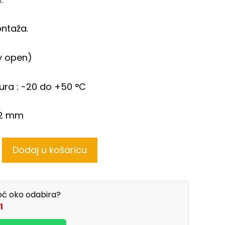
ntaža.
y open)
ra : -20 do +50 °C
32 mm
Dodaj u košaricu
ć oko odabira?
1