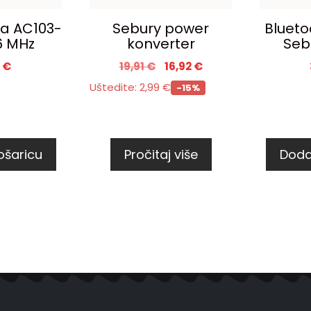
ca AC103-
Sebury power
Bluetoo
6 MHz
konverter
Seb
0
€
19,91
€
16,92
€
Uštedite:
2,99
€
-15%
ošaricu
Pročitaj više
Doda