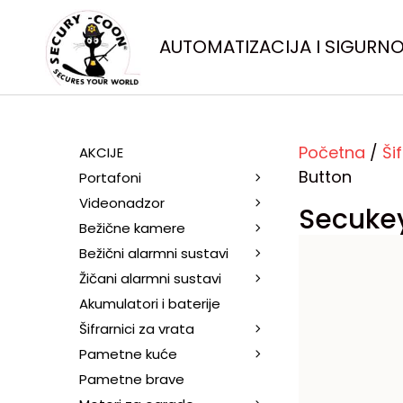
AUTOMATIZACIJA I SIGURN
Početna
/
Ši
AKCIJE
Button
Portafoni
Videonadzor
Secukey
Bežične kamere
Bežični alarmni sustavi
Žičani alarmni sustavi
Akumulatori i baterije
Šifrarnici za vrata
Pametne kuće
Pametne brave