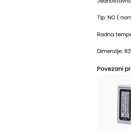
Jednostavna
Tip: NO ( no
Radna tempe
Dimenzije: 8
Povezani pr