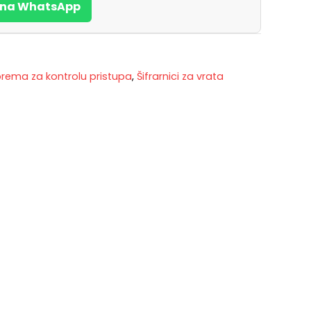
s na WhatsApp
oprema za kontrolu pristupa
,
Šifrarnici za vrata