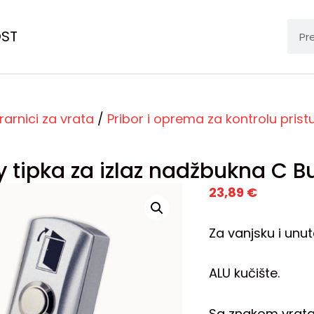
OST
frarnici za vrata
/
Pribor i oprema za kontrolu pris
 tipka za izlaz nadžbukna C B
23,89
€
Za vanjsku i unut
ALU kučište.
Sa znakom vrata