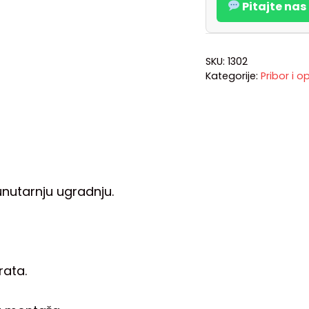
Pitajte na
SKU:
1302
Kategorije:
Pribor i 
unutarnju ugradnju.
rata.