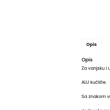
Opis
Opis
Za vanjsku i 
ALU kučište.
Sa znakom v