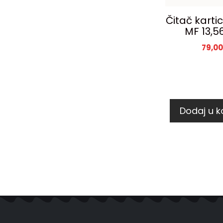
Čitač karti
MF 13,5
79,0
Dodaj u k