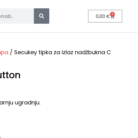
0
0,00
€
tupa
/ Secukey tipka za izlaz nadžbukna C
utton
arnju ugradnju.
.