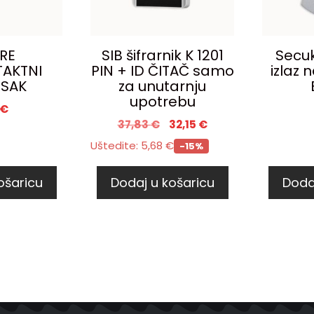
RE
SIB šifrarnik K 1201
Secuk
AKTNI
PIN + ID ČITAČ samo
izlaz
ESAK
za unutarnju
upotrebu
€
37,83
€
32,15
€
Uštedite:
5,68
€
-15%
ošaricu
Dodaj u košaricu
Doda