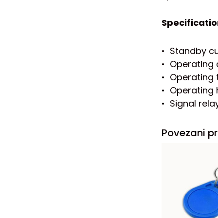
Specificati
• Standby cu
• Operating 
• Operating
• Operating 
• Signal rela
Povezani pr