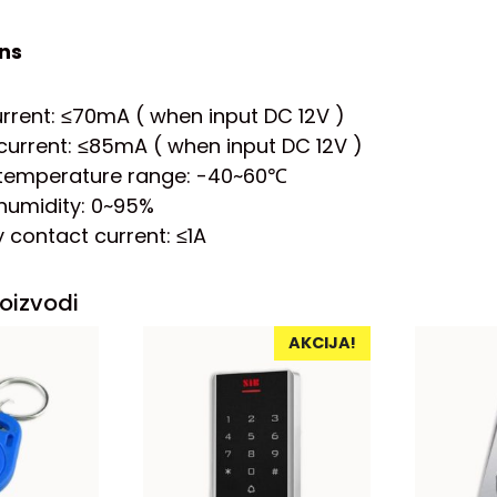
ons
rrent: ≤70mA ( when input DC 12V )
current: ≤85mA ( when input DC 12V )
 temperature range: -40~60℃
humidity: 0~95%
y contact current: ≤1A
oizvodi
AKCIJA!