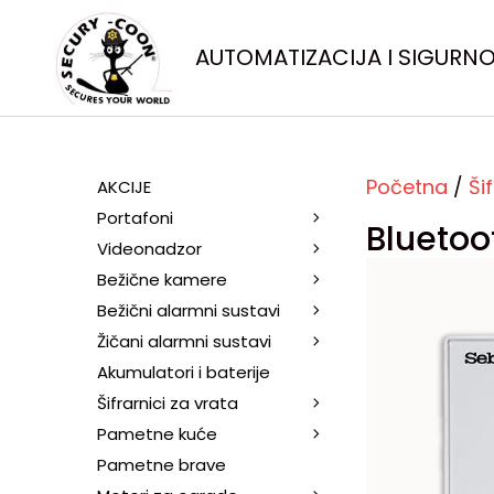
AUTOMATIZACIJA I SIGURN
Početna
/
Ši
AKCIJE
Portafoni
Bluetoo
Videonadzor
Bežične kamere
Bežični alarmni sustavi
Žičani alarmni sustavi
Akumulatori i baterije
Šifrarnici za vrata
Pametne kuće
Pametne brave