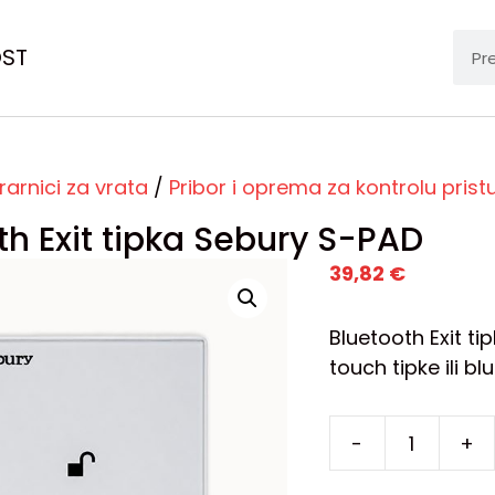
OST
frarnici za vrata
/
Pribor i oprema za kontrolu pris
th Exit tipka Sebury S-PAD
39,82
€
Bluetooth Exit t
touch tipke ili 
-
+