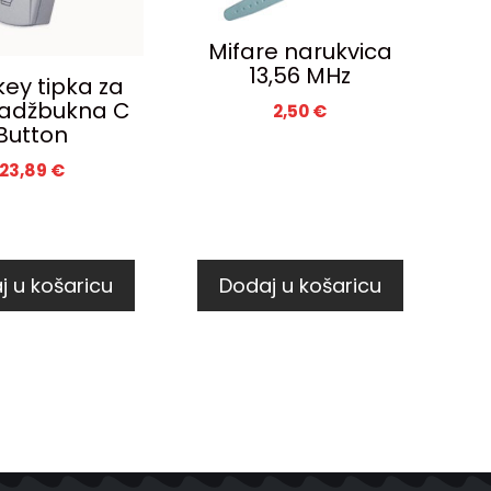
Mifare narukvica
13,56 MHz
ey tipka za
 nadžbukna C
2,50
€
Button
23,89
€
j u košaricu
Dodaj u košaricu