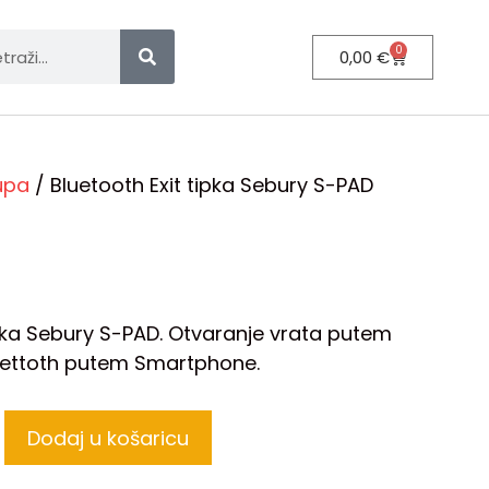
0
0,00
€
tupa
/ Bluetooth Exit tipka Sebury S-PAD
ipka Sebury S-PAD. Otvaranje vrata putem
bluettoth putem Smartphone.
Dodaj u košaricu