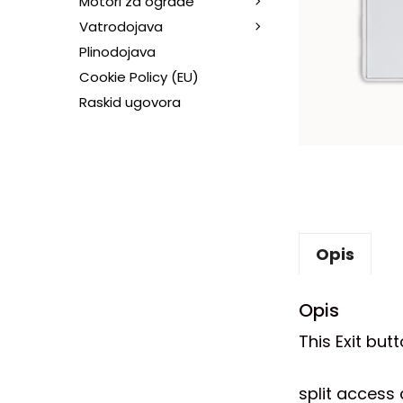
Motori za ograde
Vatrodojava
Plinodojava
Cookie Policy (EU)
Raskid ugovora
Opis
Opis
This Exit but
split access 