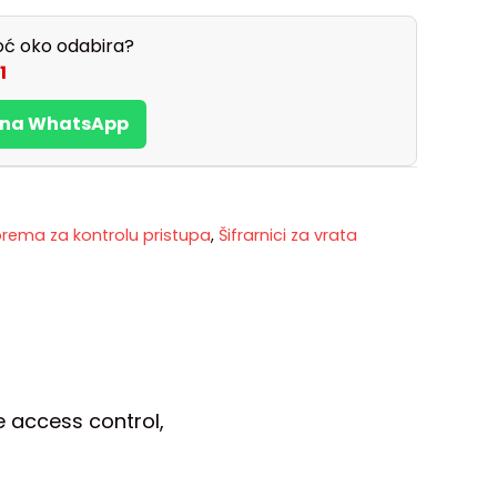
ć oko odabira?
1
s na WhatsApp
oprema za kontrolu pristupa
,
Šifrarnici za vrata
e access control,