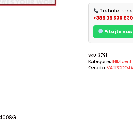
Trebate pomo
+385 95 536 830
Pitajte na
SKU:
3791
Kategorije:
INIM cent
Oznaka:
VATRODOJA
C100SG