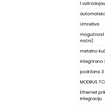
1 vatrodojav
automatsko 
Umreživa
mogućnost p
noćni)
metalno ku
integrirano 
podržana 3 p
MODBUS TCP/
Ethernet pri
integraciju