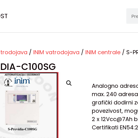
OST
trodojava
/
INIM vatrodojava
/
INIM centrale
/ S-P
IDIA-C100SG
Analogno adresab
max. 240 adresa p
grafički dodirni 
povezivost, mogu
2 x 12Vcc@7Ah b
Certifikati EN54