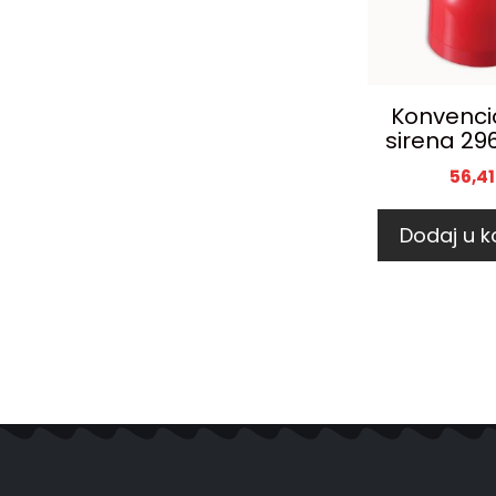
Konvenci
sirena 29
56,4
Dodaj u k