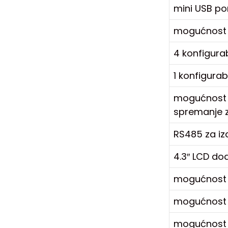
mini USB po
mogućnost sp
4 konfigura
1 konfigurab
mogućnost u
spremanje 
RS485 za iz
4.3″ LCD dod
mogućnost p
mogućnost v
mogućnost t