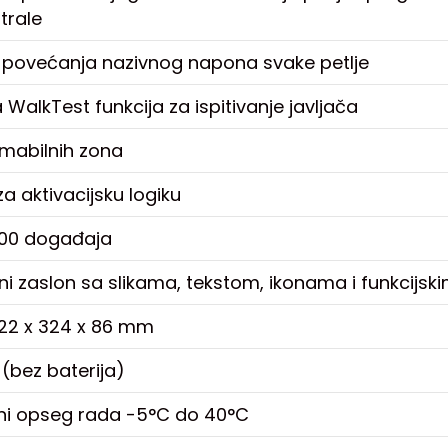
trale
povećanja nazivnog napona svake petlje
WalkTest funkcija za ispitivanje javljača
mabilnih zona
a aktivacijsku logiku
000 događaja
lni zaslon sa slikama, tekstom, ikonama i funkcijs
322 x 324 x 86 mm
 (bez baterija)
ni opseg rada -5°C do 40°C