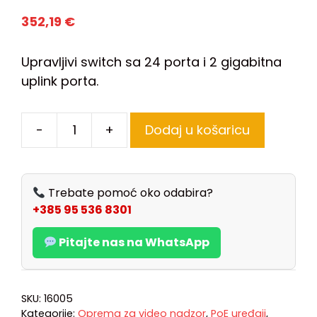
352,19
€
Upravljivi switch sa 24 porta i 2 gigabitna
uplink porta.
-
+
Dodaj u košaricu
Trebate pomoć oko odabira?
+385 95 536 8301
Pitajte nas na WhatsApp
SKU:
16005
Kategorije:
Oprema za video nadzor
,
PoE uređaji
,