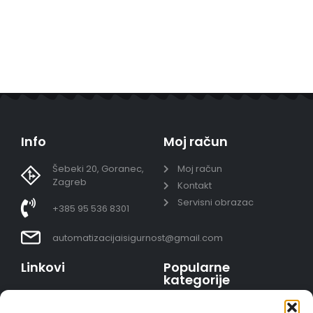
Info
Moj račun
Šebeki 20, Goranec,
Moj račun
Zagreb
Kontakt
Servisni obrazac
+385 95 536 8301
automatizacijaisigurnost@gmail.com
Linkovi
Popularne
kategorije
Uvjeti prodaje
Video nadzor - kompleti
Polica privatnosti