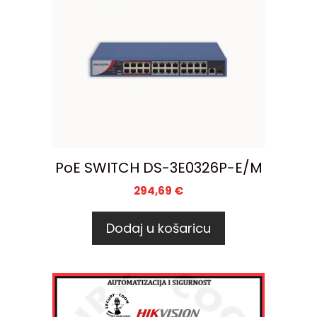
PoE SWITCH DS-3E0326P-E/M
294,69
€
Dodaj u košaricu