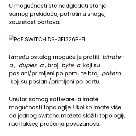
U mogućnosti ste nadgledati stanje
samog prekidača, potrošnju snage,
zauzetost portova.
Između ostalog moguće je pratiti
bitrate-
a
,
duplex-a
, broj
byte-a
koji su
poslani/primljeni po portu te broj
paketa
koji su poslani/primljeni po portu.
Unutar samog software-a imate
mogućnosti topologije. Ukoliko imate više
od jednog switcha možete složiti topologiju
radi lakšeg praćenja povezanosti.