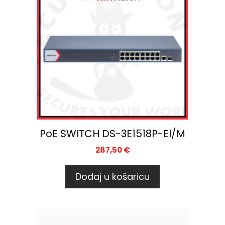
PoE SWITCH DS-3E1518P-EI/M
287,50
€
Dodaj u košaricu