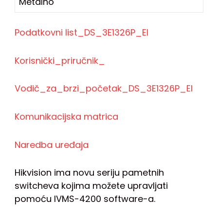
Metalno
Podatkovni list_DS_3E1326P_EI
Korisnički_priručnik_
Vodič_za_brzi_početak_DS_3E1326P_EI
Komunikacijska matrica
Naredba uređaja
Hikvision ima novu seriju pametnih
switcheva kojima možete upravljati
pomoću IVMS-4200 software-a.