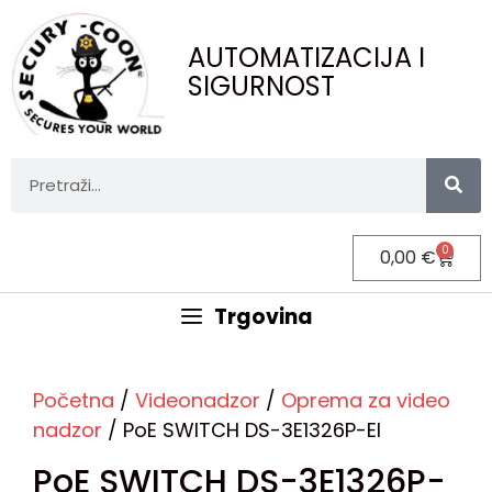
AUTOMATIZACIJA I
SIGURNOST
0
0,00
€
Trgovina
Početna
/
Videonadzor
/
Oprema za video
nadzor
/ PoE SWITCH DS-3E1326P-EI
PoE SWITCH DS-3E1326P-