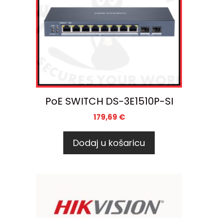
PoE SWITCH DS-3E1510P-SI
179,69
€
Dodaj u košaricu