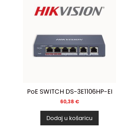
PoE SWITCH DS-3E1106HP-EI
60,38
€
Dodaj u košaricu