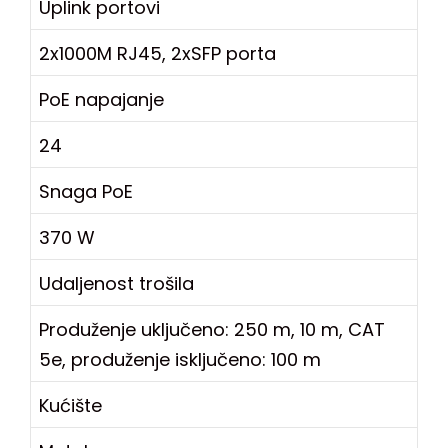
Uplink portovi
2x1000M RJ45, 2xSFP porta
PoE napajanje
24
Snaga PoE
370 W
Udaljenost trošila
Produženje uključeno: 250 m, 10 m, CAT
5e, produženje isključeno: 100 m
Kućište