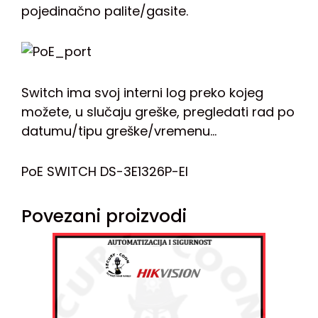
pojedinačno palite/gasite.
Switch ima svoj interni log preko kojeg
možete, u slučaju greške, pregledati rad po
datumu/tipu greške/vremenu…
PoE SWITCH DS-3E1326P-EI
Povezani proizvodi