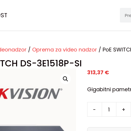
OST
deonadzor
/
Oprema za video nadzor
/ PoE SWITCH
TCH DS-3E1518P-SI
313,37
€
Gigabitni pametn
-
+