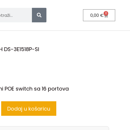
0
0,00
€
 DS-3E1518P-SI
i POE switch sa 16 portova
Dodaj u košaricu