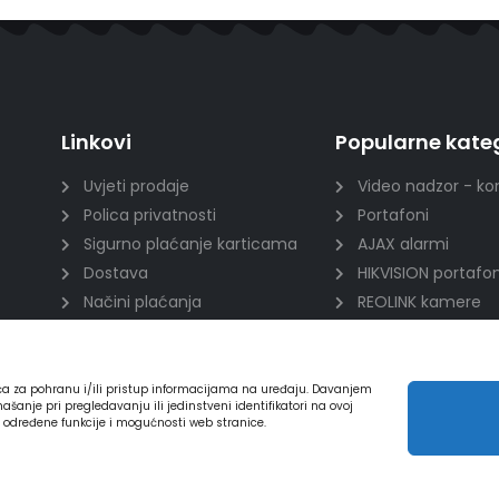
Linkovi
Popularne kateg
Uvjeti prodaje
Video nadzor - ko
Polica privatnosti
Portafoni
Sigurno plaćanje karticama
AJAX alarmi
Dostava
HIKVISION portafon
Načini plaćanja
REOLINK kamere
Raskid ugovora
DVC portafoni
ića za pohranu i/ili pristup informacijama na uređaju. Davanjem
nje pri pregledavanju ili jedinstveni identifikatori na ovoj
a određene funkcije i mogućnosti web stranice.