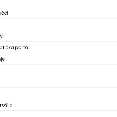
učci
vi
optička porta
je
rošila