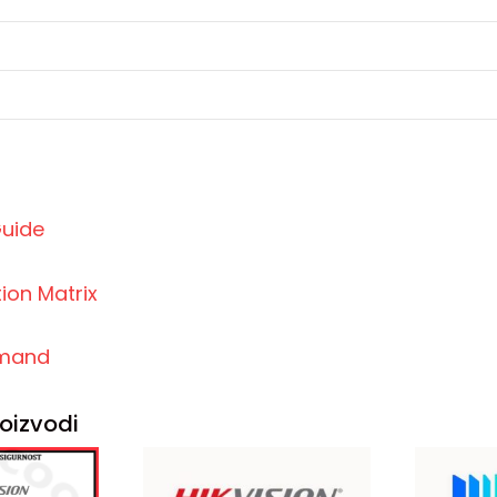
Guide
on Matrix
mand
oizvodi