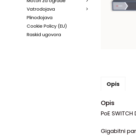
Motori za ograde
Vatrodojava
Plinodojava
Cookie Policy (EU)
Raskid ugovora
Opis
Opis
PoE SWITCH D
Gigabitni pa