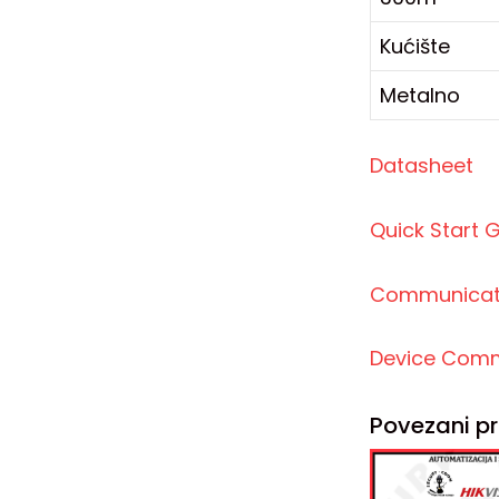
Kućište
Metalno
Datasheet
Quick Start 
Communicati
Device Com
Povezani pr