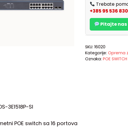
Trebate pomo
+385 95 536 830
Pitajte na
SKU:
16020
Kategorije:
Oprema z
Oznaka:
POE SWITCH
S-3E1518P-SI
metni POE switch sa 16 portova