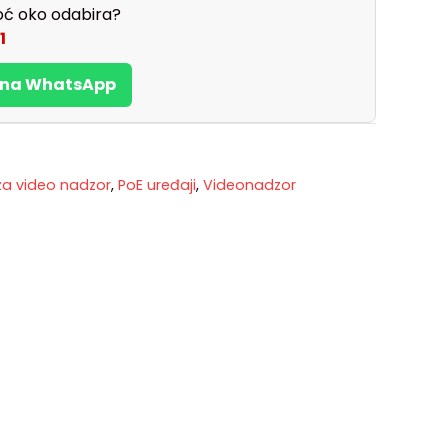
ć oko odabira?
1
s na WhatsApp
a video nadzor
,
PoE uređaji
,
Videonadzor