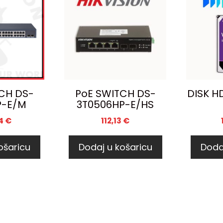
CH DS-
PoE SWITCH DS-
DISK H
P-E/M
3T0506HP-E/HS
4
€
112,13
€
ošaricu
Dodaj u košaricu
Doda