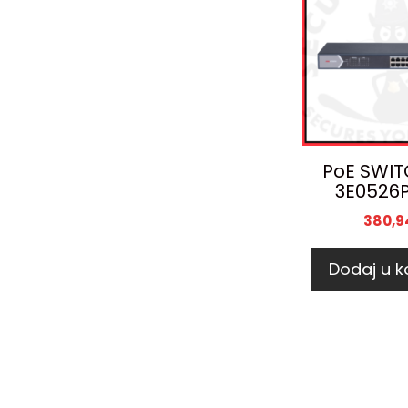
PoE SWIT
3E0526
380,9
Dodaj u k