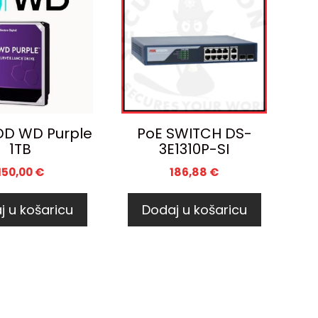
DD WD Purple
PoE SWITCH DS-
1TB
3E1310P-SI
150,00
€
186,88
€
j u košaricu
Dodaj u košaricu