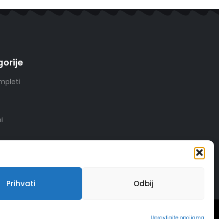
orije
mpleti
i
Prihvati
Odbij
INSERTIOWEB
Upravljajte opcijama