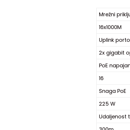
Mrežni priklj
16x1000M
Uplink porto
2x gigabit 
PoE napajan
16
Snaga PoE
225 W
Udaljenost t
300m