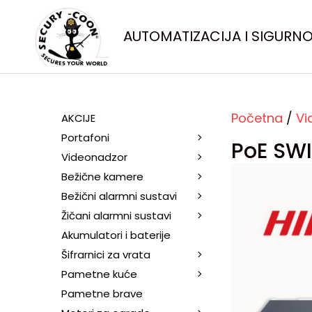
AUTOMATIZACIJA I SIGURN
Početna
/
Vi
AKCIJE
Portafoni
PoE SWI
Videonadzor
Bežične kamere
Bežični alarmni sustavi
Žičani alarmni sustavi
Akumulatori i baterije
Šifrarnici za vrata
Pametne kuće
Pametne brave