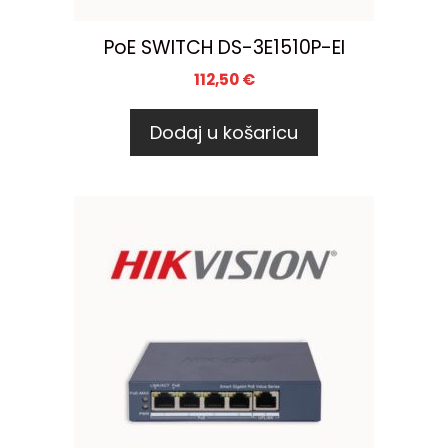
PoE SWITCH DS-3E1510P-EI
112,50
€
Dodaj u košaricu