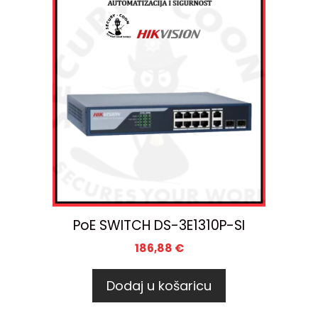
PoE SWITCH DS-3E1310P-SI
186,88
€
Dodaj u košaricu