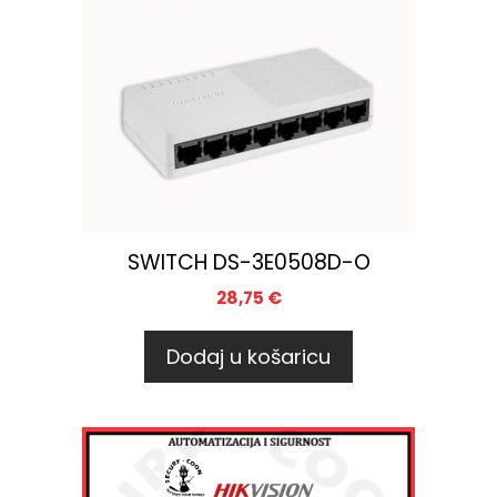
SWITCH DS-3E0508D-O
28,75
€
Dodaj u košaricu