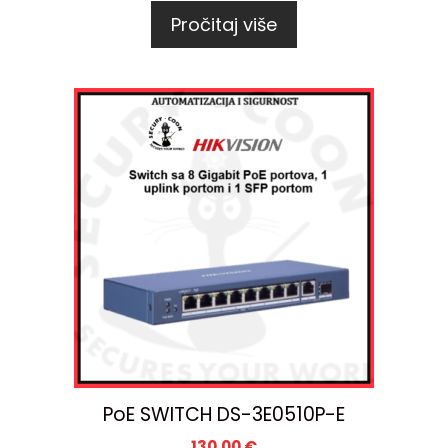
Pročitaj više
PoE SWITCH DS-3E0510P-E
130,00
€