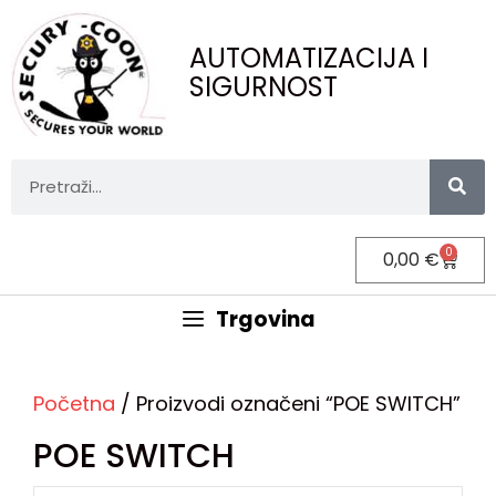
AUTOMATIZACIJA I
SIGURNOST
0
0,00
€
Trgovina
Početna
/ Proizvodi označeni “POE SWITCH”
POE SWITCH