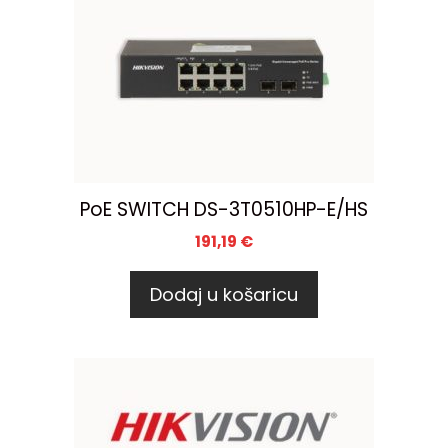
PoE SWITCH DS-3T0510HP-E/HS
191,19
€
Dodaj u košaricu