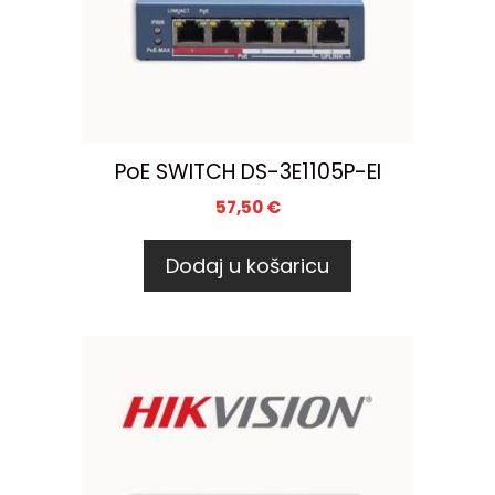
PoE SWITCH DS-3E1105P-EI
57,50
€
Dodaj u košaricu