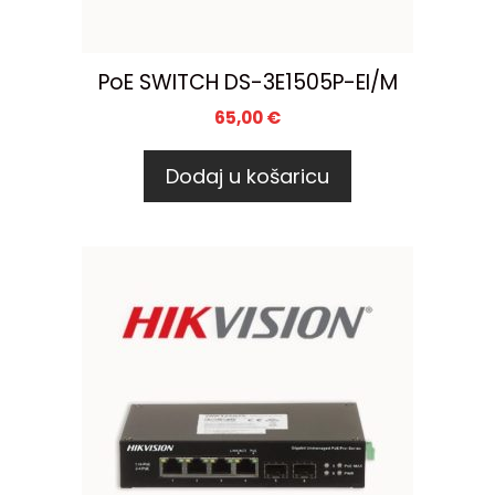
PoE SWITCH DS-3E1505P-EI/M
65,00
€
Dodaj u košaricu