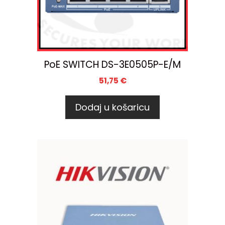
PoE SWITCH DS-3E0505P-E/M
51,75
€
Dodaj u košaricu