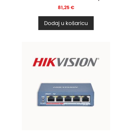
81,25
€
Dodaj u košaricu