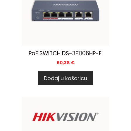
PoE SWITCH DS-3E1106HP-EI
60,38
€
Dodaj u košaricu