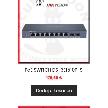
PoE SWITCH DS-3E1510P-SI
179,69
€
Dodaj u košaricu