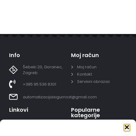
Info
Moj račun
Šebeki 20, Goranec,
Moj račun
Zagreb
Kontakt
Servisni obrazac
+385 95 536 8301
automatizacijaisigurnost@gmail.com
Linkovi
Popularne
kategorije
Uvjeti prodaje
Video nadzor - kompleti
Polica privatnosti
Portafoni