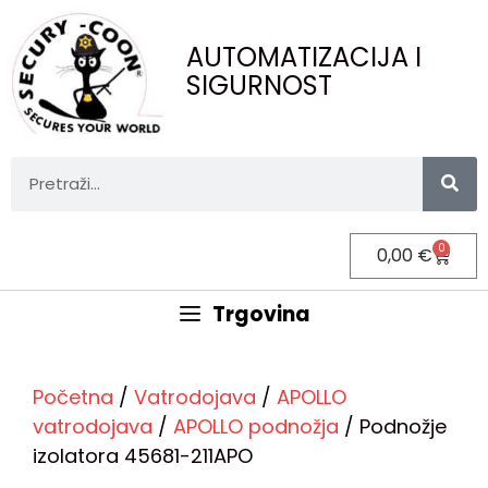
AUTOMATIZACIJA I
SIGURNOST
0
0,00
€
Trgovina
Početna
/
Vatrodojava
/
APOLLO
vatrodojava
/
APOLLO podnožja
/ Podnožje
izolatora 45681-211APO