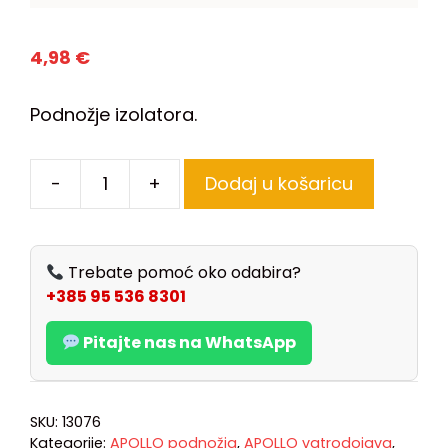
4,98
€
Podnožje izolatora.
-
+
Dodaj u košaricu
Trebate pomoć oko odabira?
+385 95 536 8301
Pitajte nas na WhatsApp
SKU:
13076
Kategorije:
APOLLO podnožja
,
APOLLO vatrodojava
,