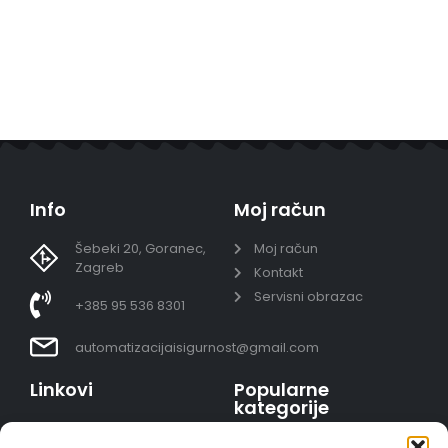
Info
Moj račun
Šebeki 20, Goranec,
Moj račun
Zagreb
Kontakt
Servisni obrazac
+385 95 536 8301
automatizacijaisigurnost@gmail.com
Linkovi
Popularne
kategorije
Uvjeti prodaje
Video nadzor - kompleti