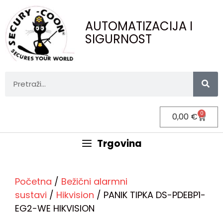
AUTOMATIZACIJA I
SIGURNOST
0
0,00
€
Trgovina
Početna
/
Bežični alarmni
sustavi
/
Hikvision
/ PANIK TIPKA DS-PDEBP1-
EG2-WE HIKVISION