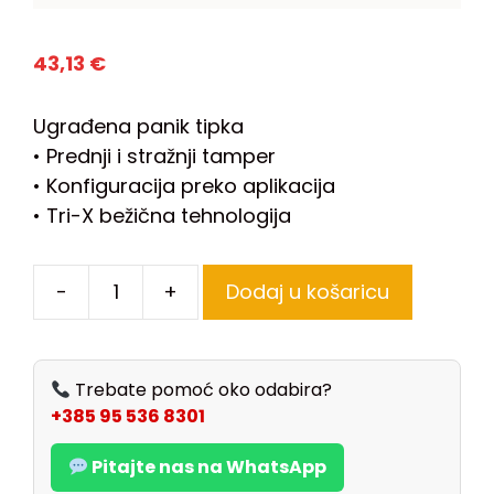
43,13
€
Ugrađena panik tipka
• Prednji i stražnji tamper
• Konfiguracija preko aplikacija
• Tri-X bežična tehnologija
-
+
Dodaj u košaricu
Trebate pomoć oko odabira?
+385 95 536 8301
Pitajte nas na WhatsApp