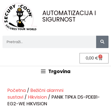
AUTOMATIZACIJA I
SIGURNOST
0
0,00
€
Trgovina
Početna
/
Bežični alarmni
sustavi
/
Hikvision
/ PANIK TIPKA DS-PDEB1-
EG2-WE HIKVISION