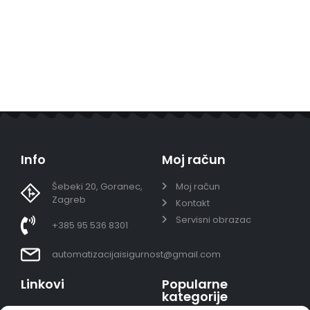
Info
Moj račun
Šebeki 20, Goranec,
Moj račun
Zagreb
Kontakt
Servisni obrazac
+385 95 536 8301
automatizacijaisigurnost@gmail.com
Linkovi
Popularne
kategorije