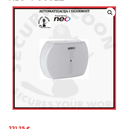
331,25
€