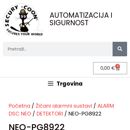
AUTOMATIZACIJA I
SIGURNOST
0
0,00
€
Trgovina
Početna
/
Žičani alarmni sustavi
/
ALARM
DSC NEO
/
DETEKTORI
/ NEO-PG8922
NEO-PG8922