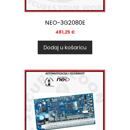
NEO-3G2080E
481,25
€
Dodaj u košaricu