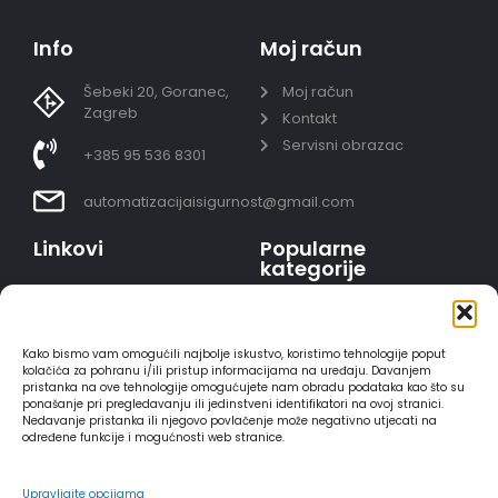
Info
Moj račun
Šebeki 20, Goranec,
Moj račun
Zagreb
Kontakt
Servisni obrazac
+385 95 536 8301
automatizacijaisigurnost@gmail.com
Linkovi
Popularne
kategorije
Uvjeti prodaje
Video nadzor - kompleti
Polica privatnosti
Portafoni
Sigurno plaćanje
Kako bismo vam omogućili najbolje iskustvo, koristimo tehnologije poput
AJAX alarmi
karticama
kolačića za pohranu i/ili pristup informacijama na uređaju. Davanjem
pristanka na ove tehnologije omogućujete nam obradu podataka kao što su
HIKVISION portafoni
Dostava
ponašanje pri pregledavanju ili jedinstveni identifikatori na ovoj stranici.
REOLINK kamere
Načini plaćanja
Nedavanje pristanka ili njegovo povlačenje može negativno utjecati na
određene funkcije i mogućnosti web stranice.
DVC portafoni
Raskid ugovora
Upravljajte opcijama