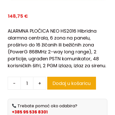
148,75
€
ALARMNA PLOČICA NEO HS2016 Hibridna
alarmna centrala, 6 zona na panelu,
proširivo do 16 žičanih ili bežičnih zona
(PowerG 868MHz 2-way long range), 2
particije, ugrađen PSTN komunikator, 48
korisničkih šifri, 2 PGM izlaza, izlaz za sirenu.
-
+
Dodaj u košaricu
Trebate pomoć oko odabira?
+385 95 536 8301