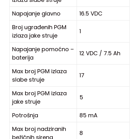
Napajanje glavno
16.5 VDC
Broj ugrađenih PGM
1
izlaza jake struje
Napajanje pomoćno –
12 VDC / 7.5 Ah
baterija
Max broj PGM izlaza
17
slabe struje
Max broj PGM izlaza
5
jake struje
Potrošnja
85 mA
Max broj nadziranih
8
bežičnih sirena