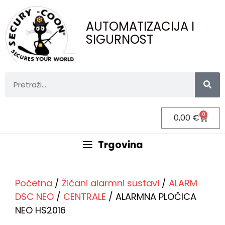
AUTOMATIZACIJA I
SIGURNOST
0
0,00
€
Trgovina
Početna
/
Žičani alarmni sustavi
/
ALARM
DSC NEO
/
CENTRALE
/ ALARMNA PLOČICA
NEO HS2016