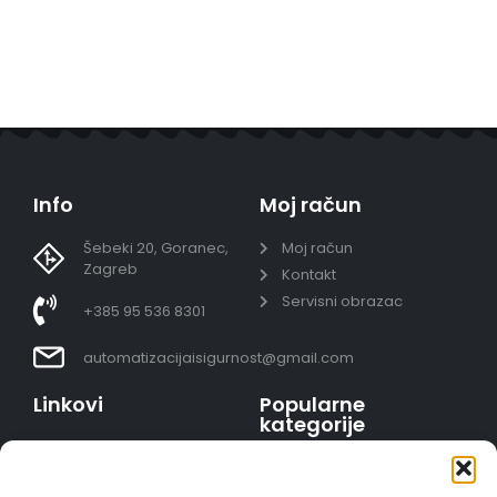
Info
Moj račun
Šebeki 20, Goranec,
Moj račun
Zagreb
Kontakt
Servisni obrazac
+385 95 536 8301
automatizacijaisigurnost@gmail.com
Linkovi
Popularne
kategorije
Uvjeti prodaje
Video nadzor - kompleti
Polica privatnosti
Portafoni