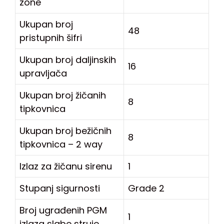
zone
Ukupan broj
48
pristupnih šifri
Ukupan broj daljinskih
16
upravljača
Ukupan broj žičanih
8
tipkovnica
Ukupan broj bežičnih
8
tipkovnica – 2 way
Izlaz za žičanu sirenu
1
Stupanj sigurnosti
Grade 2
Broj ugrađenih PGM
1
izlaza slabe struje