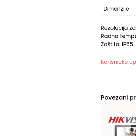
Dimenzije
Rezolucija z
Radna temper
Zaštita: IP65
Korisničke u
Povezani pr