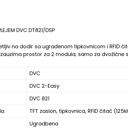
PLEJEM DVC DT821/DSP
jetljiv na dodir sa ugrađenom tipkovnicom i RFID č
, zauzima prostor za 2 modula; samo za dvožične
DVC
DVC 2-Easy
DVC 821
la
TFT zaslon, tipkovnica, RFID čitač (125k
Ugradbena