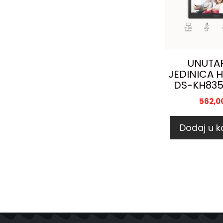
UNUTA
JEDINICA H
DS-KH835
562,0
Dodaj u k