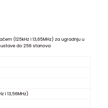
itačem (125kHz i 13,65MHz) za ugradnju u
 sustave do 256 stanova
Hz i 13,56MHz)