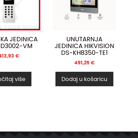
KA JEDINICA
UNUTARNJA
KD3002-VM
JEDINICA HIKVISION
DS-KH8350-TE1
413,93
€
491,25
€
čitaj više
Dodaj u košaricu