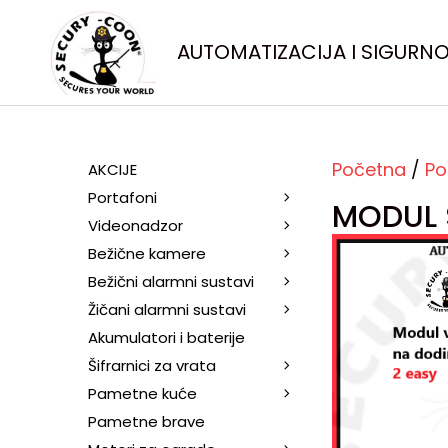
AUTOMATIZACIJA I SIGURN
Početna
/
Po
AKCIJE
Portafoni
MODUL 
Videonadzor
Bežične kamere
Bežični alarmni sustavi
Žičani alarmni sustavi
Akumulatori i baterije
Šifrarnici za vrata
Pametne kuće
Pametne brave