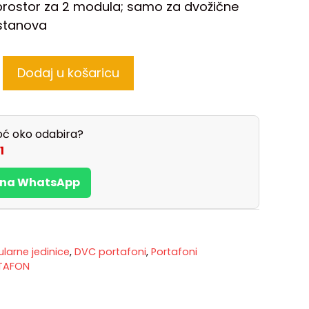
prostor za 2 modula; samo za dvožične
stanova
Dodaj u košaricu
ć oko odabira?
1
s na WhatsApp
arne jedinice
,
DVC portafoni
,
Portafoni
TAFON