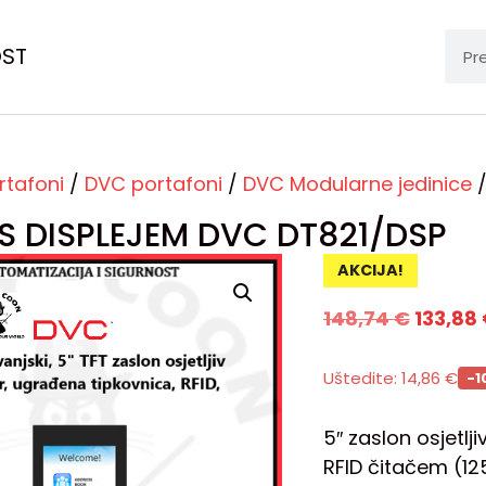
OST
rtafoni
/
DVC portafoni
/
DVC Modularne jedinice
/
S DISPLEJEM DVC DT821/DSP
AKCIJA!
148,74
€
133,88
Uštedite:
14,86
€
-1
5″ zaslon osjetl
RFID čitačem (12