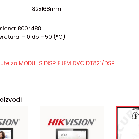
82x168mm
aslona: 800*480
atura: -10 do +50 (°C)
pute za MODUL S DISPLEJEM DVC DT821/DSP
oizvodi