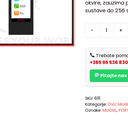
okvire, zauzima 
sustave do 256 
-
+
Trebate pomo
+385 95 536 830
Pitajte na
SKU:
6111
Kategorije:
DVC Modul
Oznake:
MODUL
,
POR