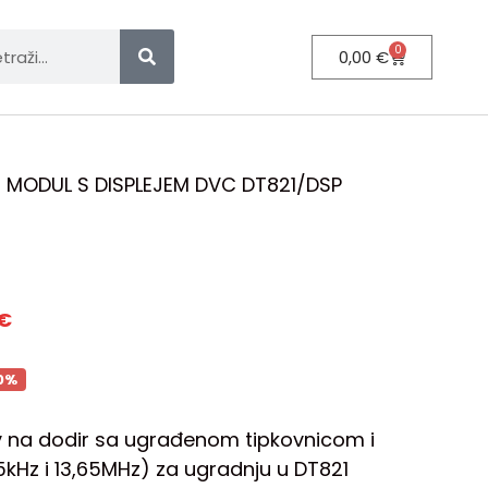
0
0,00
€
 MODUL S DISPLEJEM DVC DT821/DSP
€
0%
jiv na dodir sa ugrađenom tipkovnicom i
5kHz i 13,65MHz) za ugradnju u DT821