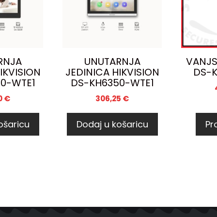
RNJA
UNUTARNJA
VANJS
IKVISION
JEDINICA HIKVISION
DS-
0-WTE1
DS-KH6350-WTE1
0
€
306,25
€
ošaricu
Dodaj u košaricu
Pro