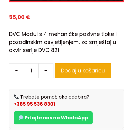
55,00
€
DVC Modul s 4 mehaničke pozivne tipke i
pozadinskim osvjetljenjem, za smještaj u
okvir serije DVC 821
-
+
Dodaj u košaricu
Trebate pomoć oko odabira?
+385 95 536 8301
Pitajte nas na WhatsApp