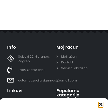
Info
Moj račun
Šebeki 20, Goranec,
Moj račun
Zagreb
Kontakt
Servisni obrazac
+385 95 536 8301
automatizacijaisigurnost@gmail.com
Linkovi
Popularne
kategorije
Uvjeti prodaje
Video nadzor - kompleti
Polica privatnosti