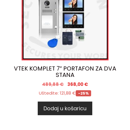
VTEK KOMPLET 7″ PORTAFON ZA DVA
STANA
489,88
€
368,00
€
Uštedite:
121,88
€
-25%
Dodaj u košaricu