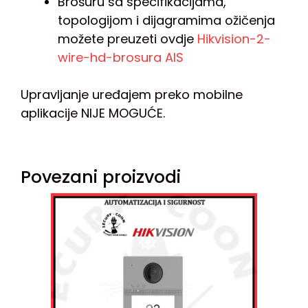
Brošuru sa specifikacijama,
topologijom i dijagramima ožičenja
možete preuzeti ovdje
Hikvision-2-
wire-hd-brosura AIS
Upravljanje uređajem preko mobilne
aplikacije NIJE MOGUĆE.
Povezani proizvodi