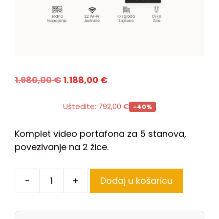
1.980,00
€
1.188,00
€
Uštedite:
792,00
€
-40%
Komplet video portafona za 5 stanova,
povezivanje na 2 žice.
-
+
Dodaj u košaricu