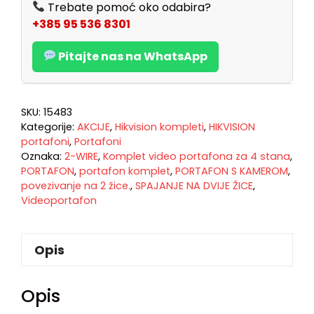
Trebate pomoć oko odabira?
+385 95 536 8301
Pitajte nas na WhatsApp
SKU:
15483
Kategorije:
AKCIJE
,
Hikvision kompleti
,
HIKVISION
portafoni
,
Portafoni
Oznaka:
2-WIRE
,
Komplet video portafona za 4 stana
,
PORTAFON
,
portafon komplet
,
PORTAFON S KAMEROM
,
povezivanje na 2 žice.
,
SPAJANJE NA DVIJE ŽICE
,
Videoportafon
Opis
Opis