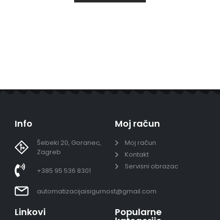
Info
Moj račun
Šebeki 20, Goranec,
Moj račun
Zagreb
Kontakt
Servisni obrazac
+385 95 536 8301
automatizacijaisigurnost@gmail.com
Linkovi
Popularne