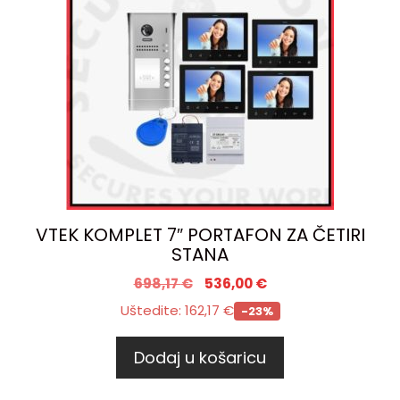
VTEK KOMPLET 7″ PORTAFON ZA ČETIRI
STANA
698,17
€
536,00
€
Uštedite:
162,17
€
-23%
Dodaj u košaricu