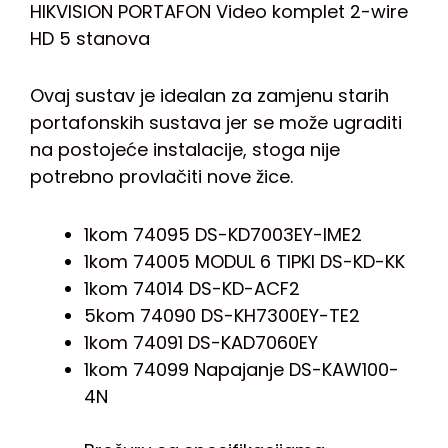
HIKVISION PORTAFON Video komplet 2-wire
HD 5 stanova
Ovaj sustav je idealan za zamjenu starih
portafonskih sustava jer se može ugraditi
na postojeće instalacije, stoga nije
potrebno provlačiti nove žice.
1kom 74095 DS-KD7003EY-IME2
1kom 74005 MODUL 6 TIPKI DS-KD-KK
1kom 74014 DS-KD-ACF2
5kom 74090 DS-KH7300EY-TE2
1kom 74091 DS-KAD7060EY
1kom 74099 Napajanje DS-KAW100-
4N