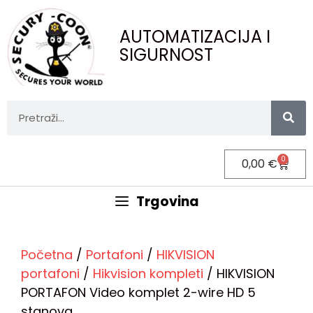
AUTOMATIZACIJA I
SIGURNOST
0
0,00
€
Trgovina
Početna
/
Portafoni
/
HIKVISION
portafoni
/
Hikvision kompleti
/ HIKVISION
PORTAFON Video komplet 2-wire HD 5
stanova