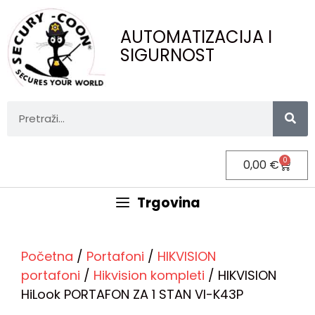
AUTOMATIZACIJA I
SIGURNOST
0
0,00
€
Trgovina
Početna
/
Portafoni
/
HIKVISION
portafoni
/
Hikvision kompleti
/ HIKVISION
HiLook PORTAFON ZA 1 STAN VI-K43P