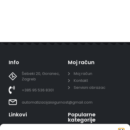
Info
Moj račun
Šebeki 20, Goranec,
Moj račun
Zagreb
Kontakt
Servisni obrazac
+385 95 536 8301
automatizacijaisigurnost@gmail.com
Linkovi
Popularne
kategorije
Uvjeti prodaje