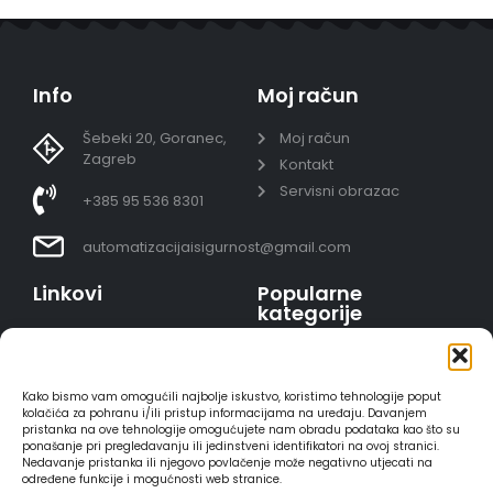
Info
Moj račun
Šebeki 20, Goranec,
Moj račun
Zagreb
Kontakt
Servisni obrazac
+385 95 536 8301
automatizacijaisigurnost@gmail.com
Linkovi
Popularne
kategorije
Uvjeti prodaje
Video nadzor - kompleti
Polica privatnosti
Portafoni
Sigurno plaćanje
Kako bismo vam omogućili najbolje iskustvo, koristimo tehnologije poput
AJAX alarmi
karticama
kolačića za pohranu i/ili pristup informacijama na uređaju. Davanjem
pristanka na ove tehnologije omogućujete nam obradu podataka kao što su
HIKVISION portafoni
Dostava
ponašanje pri pregledavanju ili jedinstveni identifikatori na ovoj stranici.
REOLINK kamere
Načini plaćanja
Nedavanje pristanka ili njegovo povlačenje može negativno utjecati na
određene funkcije i mogućnosti web stranice.
DVC portafoni
Raskid ugovora