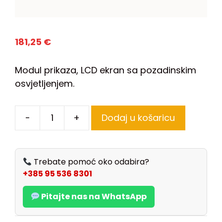
181,25
€
Modul prikaza, LCD ekran sa pozadinskim
osvjetljenjem.
-
+
Dodaj u košaricu
Trebate pomoć oko odabira?
+385 95 536 8301
Pitajte nas na WhatsApp