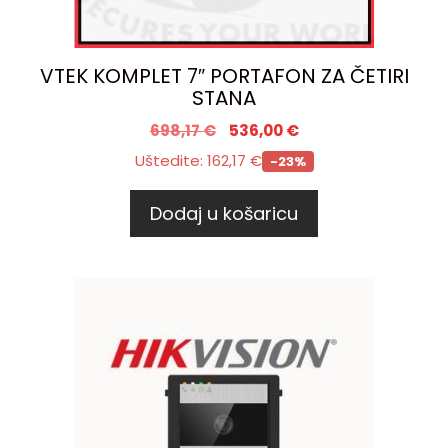
VTEK KOMPLET 7″ PORTAFON ZA ČETIRI
STANA
698,17
€
536,00
€
Uštedite:
162,17
€
-23%
Dodaj u košaricu