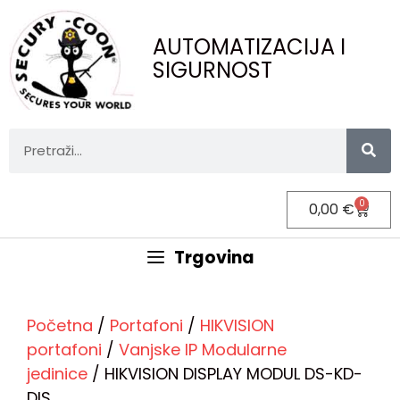
AUTOMATIZACIJA I
SIGURNOST
0
0,00
€
Trgovina
Početna
/
Portafoni
/
HIKVISION
portafoni
/
Vanjske IP Modularne
jedinice
/ HIKVISION DISPLAY MODUL DS-KD-
DIS