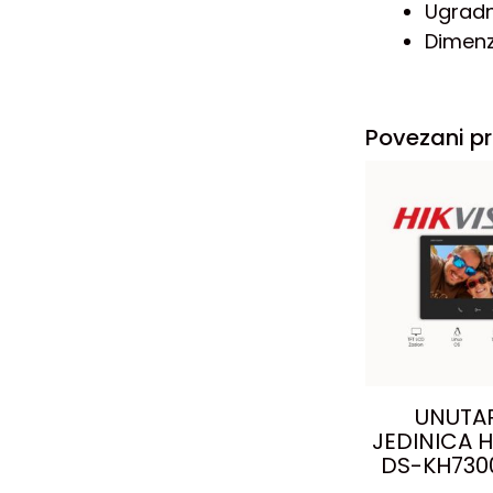
Ugradn
Dimenz
Povezani pr
UNUTA
JEDINICA H
DS-KH730