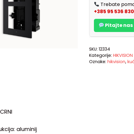
Trebate pomo
+385 95 536 830
Pitajte na
SKU:
12334
Kategorije:
HIKVISION
Oznake:
hikvision
,
kuć
CRNI
kcija: aluminij