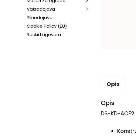
Motori za ograde
Vatrodojava
Plinodojava
Cookie Policy (EU)
Raskid ugovora
Opis
Opis
DS-KD-ACF2 
Konstru