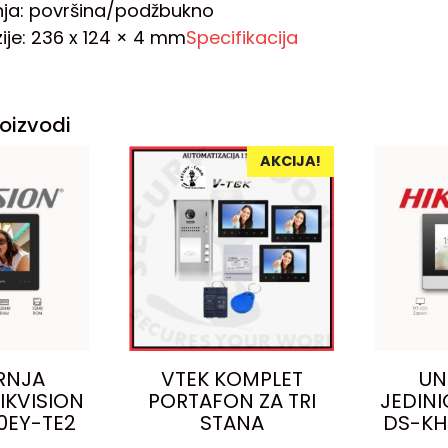
ja: površina/podžbukno
ije: 236 x 124 × 4 mm
Specifikacija
oizvodi
AKCIJA!
RNJA
VTEK KOMPLET
UN
IKVISION
PORTAFON ZA TRI
JEDINI
0EY-TE2
STANA
DS-KH