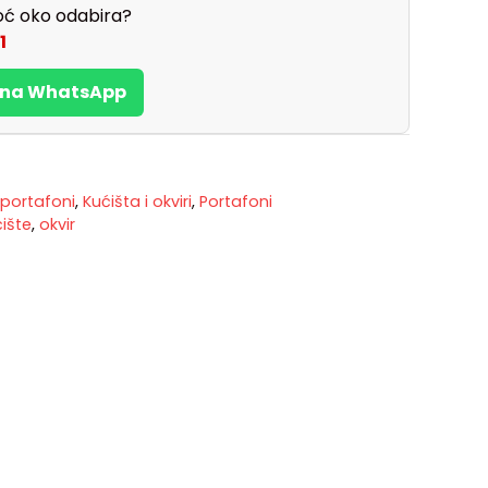
ć oko odabira?
1
s na WhatsApp
 portafoni
,
Kućišta i okviri
,
Portafoni
ište
,
okvir