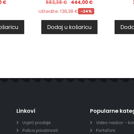
0
€
582,38
€
444,00
€
Uštedite:
138,38
€
-24%
ošaricu
Dodaj u košaricu
Doda
Linkovi
Popularne kateg
Uvjeti prodaje
Video nadzor - ko
Polica privatnosti
Portafoni