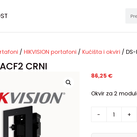
OST
rtafoni
/
HIKVISION portafoni
/
Kućišta i okviri
/ DS-
ACF2 CRNI
86,25
€
Okvir za 2 modula
-
+