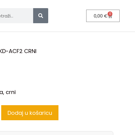
0
0,00
€
KD-ACF2 CRNI
, crni
Dodaj u košaricu