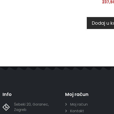
237,5
Dodaj u k
Info
Moj račun
Šebeki 20, Goranec,
Moj račun
Zagreb
Kontakt