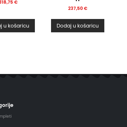
318,75
€
237,50
€
j u košaricu
Dodaj u košaricu
orije
mpleti