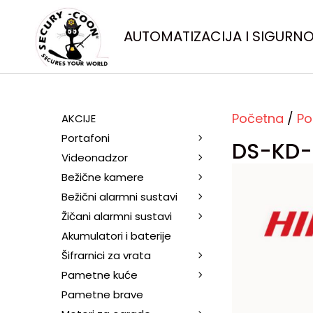
AUTOMATIZACIJA I SIGURN
Početna
/
Po
AKCIJE
Portafoni
DS-KD-
Videonadzor
Bežične kamere
Bežični alarmni sustavi
Žičani alarmni sustavi
Akumulatori i baterije
Šifrarnici za vrata
Pametne kuće
Pametne brave